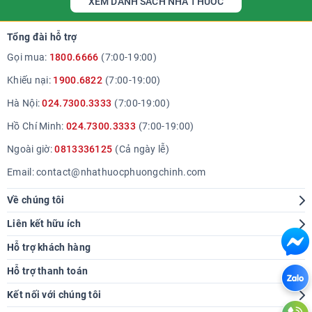
XEM DANH SÁCH NHÀ THUỐC
Tổng đài hỗ trợ
Gọi mua:
1800.6666
(7:00-19:00)
Khiếu nại:
1900.6822
(7:00-19:00)
Hà Nội:
024.7300.3333
(7:00-19:00)
Hồ Chí Minh:
024.7300.3333
(7:00-19:00)
Ngoài giờ:
0813336125
(Cả ngày lễ)
Email:
contact@nhathuocphuongchinh.com
Về chúng tôi
Giới thiệu
Liên kết hữu ích
Hệ thống cửa hàng
Tra cứu bệnh
Hỗ trợ khách hàng
Báo chí nói về chúng tôi
Góc sức khoẻ
Hướng dẫn mua hàng
Hỗ trợ thanh toán
Thông tin tuyển dụng
Chính sách giao hàng
Kết nối với chúng tôi
Liên hệ hợp tác
Chính sách thanh toán