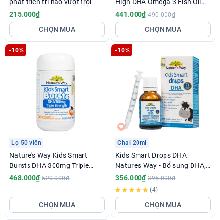
phát triển trí não vượt trội
High DHA Omega 3 Fish Oil
Trio - Bổ sung DHA, EPA cho
215.000₫
441.000₫
490.000₫
bé
CHỌN MUA
CHỌN MUA
-10%
-10%
Lọ 50 viên
Chai 20ml
Nature's Way Kids Smart
Kids Smart Drops DHA
Bursts DHA 300mg Triple
Nature's Way - Bổ sung DHA,
Strength - Bổ sung DHA dạng
EPA tốt cho não bộ, mắt
468.000₫
356.000₫
520.000₫
395.000₫
viên cho trẻ
(4)
CHỌN MUA
CHỌN MUA