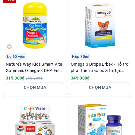
Lọ 60 viên
Hộp 30ml
Nature's Way Kids Smart Vita
Omega 3 Drops Erbex - Hỗ trợ
Gummies Omega-3 DHA Fish
phát triển não bộ & thị lực
Oil - Bổ sung omega 3 cho trẻ
cho trẻ
315.000₫
345.000₫
350.000₫
CHỌN MUA
CHỌN MUA