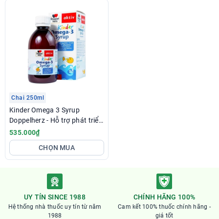
Chai 250ml
Kinder Omega 3 Syrup
Doppelherz - Hỗ trợ phát triển
não bộ, tăng cường thị lực
535.000₫
cho trẻ
CHỌN MUA
UY TÍN SINCE 1988
CHÍNH HÃNG 100%
Hệ thống nhà thuốc uy tín từ năm
Cam kết 100% thuốc chính hãng -
1988
giá tốt