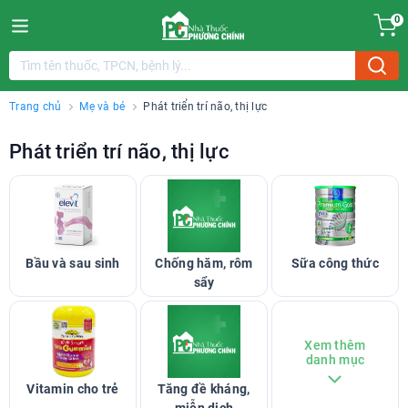
0
Trang chủ
Mẹ và bé
Phát triển trí não, thị lực
Phát triển trí não, thị lực
Bầu và sau sinh
Chống hăm, rôm
Sữa công thức
sẩy
Xem thêm
danh mục
Vitamin cho trẻ
Tăng đề kháng,