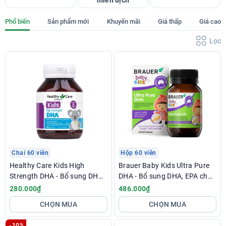
miễn dịch
Phổ biến
Sản phẩm mới
Khuyến mãi
Giá thấp
Giá cao
Lọc
Chai 60 viên
Hộp 60 viên
Healthy Care Kids High
Brauer Baby Kids Ultra Pure
Strength DHA - Bổ sung DHA
DHA - Bổ sung DHA, EPA cho
giúp bổ não, tốt cho mắt
bé
280.000₫
486.000₫
CHỌN MUA
CHỌN MUA
-10%