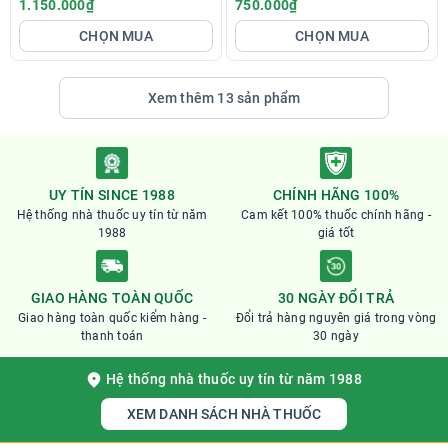
tăng cường chức năng gan
giảm mệt mỏi
1.150.000₫
750.000₫
CHỌN MUA
CHỌN MUA
Xem thêm 13 sản phẩm
UY TÍN SINCE 1988
CHÍNH HÃNG 100%
Hệ thống nhà thuốc uy tín từ năm
Cam kết 100% thuốc chính hãng -
1988
giá tốt
GIAO HÀNG TOÀN QUỐC
30 NGÀY ĐỔI TRẢ
Giao hàng toàn quốc kiểm hàng -
Đổi trả hàng nguyên giá trong vòng
thanh toán
30 ngày
Hệ thống nhà thuốc uy tín từ năm 1988
XEM DANH SÁCH NHÀ THUỐC