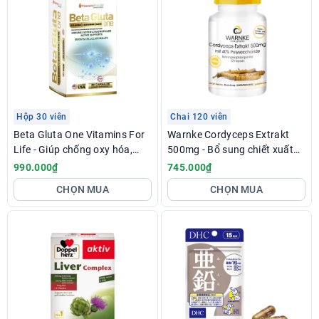
Hộp 30 viên
Chai 120 viên
Beta Gluta One Vitamins For
Warnke Cordyceps Extrakt
Life - Giúp chống oxy hóa,
500mg - Bổ sung chiết xuất
tăng cường sức đề kháng, tốt
đông trùng hạ thảo
990.000₫
745.000₫
cho da
CHỌN MUA
CHỌN MUA