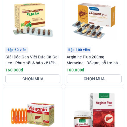
Hộp 60 viên
Hộp 100 viên
Giải Độc Gan Việt Đức Cà Gai
Arginine Plus 200mg
Leo - Phục hồi & bảo vệ tế bào
Meracine - Bổ gan, hỗ trợ bảo
gan, giảm men gan
vệ tế bào gan
160.000₫
160.000₫
CHỌN MUA
CHỌN MUA