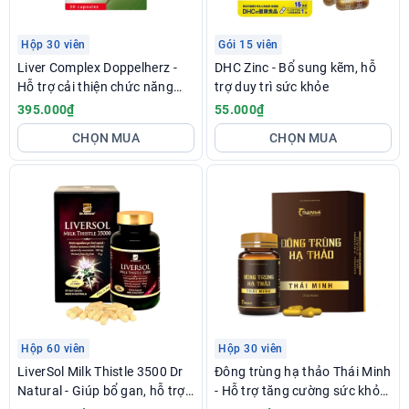
Hộp 30 viên
Gói 15 viên
Liver Complex Doppelherz -
DHC Zinc - Bổ sung kẽm, hỗ
Hỗ trợ cải thiện chức năng
trợ duy trì sức khỏe
gan
395.000₫
55.000₫
CHỌN MUA
CHỌN MUA
Hộp 60 viên
Hộp 30 viên
LiverSol Milk Thistle 3500 Dr
Đông trùng hạ thảo Thái Minh
Natural - Giúp bổ gan, hỗ trợ
- Hỗ trợ tăng cường sức khỏe,