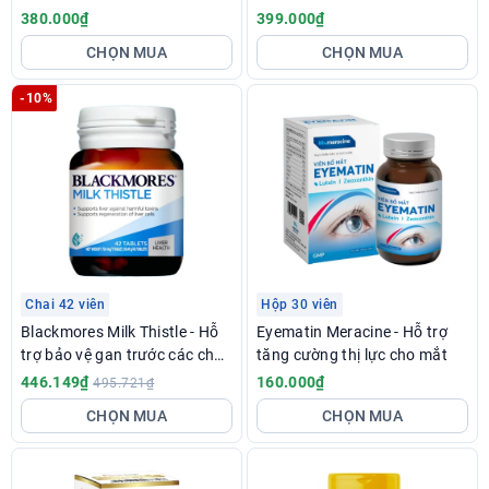
và kẽm hỗ trợ tăng đề kháng
380.000₫
399.000₫
CHỌN MUA
CHỌN MUA
-10%
Chai 42 viên
Hộp 30 viên
Blackmores Milk Thistle - Hỗ
Eyematin Meracine - Hỗ trợ
trợ bảo vệ gan trước các chất
tăng cường thị lực cho mắt
độc hại
446.149₫
160.000₫
495.721₫
CHỌN MUA
CHỌN MUA