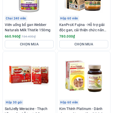
Chai 240 viên
Hộp 60 viên
Viên uống bổ gan Webber
KanProX Fujina - Hỗ trợ giải
Naturals Milk Thistle 150mg
độc gan, cải thiện chức năng
gan
660.960₫
780.000₫
734.400₫
CHỌN MUA
CHỌN MUA
Hộp 30 gói
Hộp 60 viên
SatiJelly Meracine - Thạch
Kim Thính Platinum - Dành