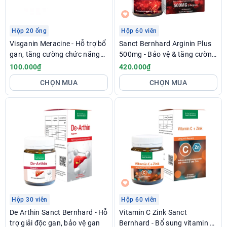
Hộp 20 ống
Hộp 60 viên
Visganin Meracine - Hỗ trợ bổ
Sanct Bernhard Arginin Plus
gan, tăng cường chức năng
500mg - Bảo vệ & tăng cường
giải độc gan
chức năng gan
100.000₫
420.000₫
CHỌN MUA
CHỌN MUA
Hộp 30 viên
Hộp 60 viên
De Arthin Sanct Bernhard - Hỗ
Vitamin C Zink Sanct
trợ giải độc gan, bảo vệ gan
Bernhard - Bổ sung vitamin C