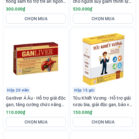
hồng sâm hỗ trợ trẻ ăn ngon,
cho người suy giảm thính lực,
tăng đề kháng
ù tai, nghe kém
300.000₫
530.000₫
CHỌN MUA
CHỌN MUA
Hộp 20 viên
Hộp 15 gói
Ganliver Á Âu - Hỗ trợ giải độc
Tửu Khiết Vương - Hỗ trợ giải
gan, tăng cường chức năng
rượu bia, giải độc gan, bảo vệ
gan
gan
110.000₫
150.000₫
CHỌN MUA
CHỌN MUA