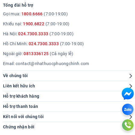
Tổng đài hỗ trợ
Gọi mua:
1800.6666
(7:00-19:00)
Khiếu nại:
1900.6822
(7:00-19:00)
Hà Nội:
024.7300.3333
(7:00-19:00)
Hồ Chí Minh:
024.7300.3333
(7:00-19:00)
Ngoài giờ:
0813336125
(Cả ngày lễ)
Email:
contact@nhathuocphuongchinh.com
Về chúng tôi
Giới thiệu
Liên kết hữu ích
Hệ thống cửa hàng
Tra cứu bệnh
Hỗ trợ khách hàng
Báo chí nói về chúng tôi
Góc sức khoẻ
Hướng dẫn mua hàng
Hỗ trợ thanh toán
Thông tin tuyển dụng
Chính sách giao hàng
Kết nối với chúng tôi
Liên hệ hợp tác
Chính sách thanh toán
Chứng nhận bởi
Chính sách tích điểm