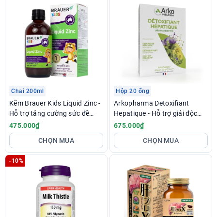
Chai 200ml
Hộp 20 ống
Kẽm Brauer Kids Liquid Zinc -
Arkopharma Detoxifiant
Hỗ trợ tăng cường sức đề
Hepatique - Hỗ trợ giải độc
kháng
gan
475.000₫
675.000₫
CHỌN MUA
CHỌN MUA
-10%