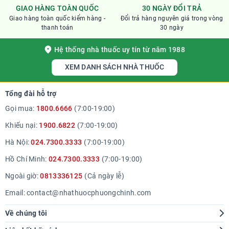
GIAO HÀNG TOÀN QUỐC
30 NGÀY ĐỔI TRẢ
Giao hàng toàn quốc kiểm hàng -
Đổi trả hàng nguyên giá trong vòng
thanh toán
30 ngày
Hệ thống nhà thuốc uy tín từ năm 1988
XEM DANH SÁCH NHÀ THUỐC
Tổng đài hỗ trợ
Gọi mua:
1800.6666
(7:00-19:00)
Khiếu nại:
1900.6822
(7:00-19:00)
Hà Nội:
024.7300.3333
(7:00-19:00)
Hồ Chí Minh:
024.7300.3333
(7:00-19:00)
Ngoài giờ:
0813336125
(Cả ngày lễ)
Email:
contact@nhathuocphuongchinh.com
Về chúng tôi
Giới thiệu