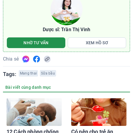
Dược sĩ: Trần Thị Vinh
NHỜ TƯ VẤN
XEM HỒ SƠ
Chia sẻ
Tags:
Mang thai
Sữa bầu
Bài viết cùng danh mục
12 Cách phòng chống
Có nên cho trẻ ăn