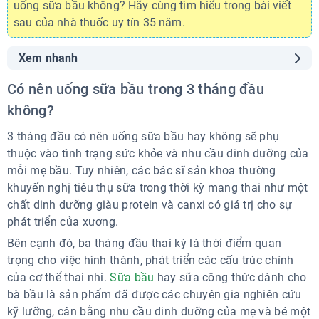
uống sữa bầu không? Hãy cùng tìm hiểu trong bài viết
sau của nhà thuốc uy tín 35 năm.
Xem nhanh
Có nên uống sữa bầu trong 3 tháng đầu không?
Có nên uống sữa bầu trong 3 tháng đầu
Một số lưu ý khi sử dụng sữa bầu trong 3 tháng đầu
không?
Không nên uống quá nhiều sữa bầu
Chọn loại sữa bầu phù hợp
3 tháng đầu có nên uống sữa bầu hay không sẽ phụ
Uống sữa bầu vào thời điểm thích hợp
thuộc vào tình trạng sức khỏe và nhu cầu dinh dưỡng của
Nên kết hợp với chế độ ăn uống lành mạnh
mỗi mẹ bầu. Tuy nhiên, c
ác bác sĩ sản khoa thường
Tư vấn bác sĩ trước khi uống sữa bầu
khuyến nghị tiêu thụ sữa trong thời kỳ mang thai như một
Kết luận
chất dinh dưỡng giàu protein và canxi có giá trị cho sự
phát triển của xương.
Bên cạnh đó, ba tháng đầu thai kỳ là thời điểm quan
trọng cho việc hình thành, phát triển các cấu trúc chính
của cơ thể thai nhi.
Sữa bầu
hay sữa công thức dành cho
bà bầu là sản phẩm đã được các chuyên gia nghiên cứu
kỹ lưỡng, cân bằng nhu cầu dinh dưỡng của mẹ và bé một