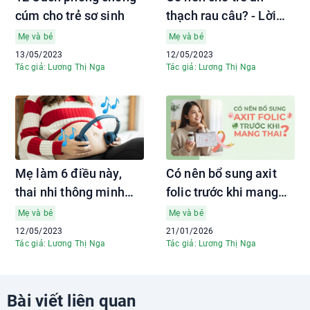
cúm cho trẻ sơ sinh
thạch rau câu? - Lời
giải đáp từ bác sĩ Nhi
Mẹ và bé
Mẹ và bé
khoa
13/05/2023
12/05/2023
Tác giả: Lương Thị Nga
Tác giả: Lương Thị Nga
Mẹ làm 6 điều này,
Có nên bổ sung axit
thai nhi thông minh
folic trước khi mang
ngay từ trong bụng mẹ
thai?
Mẹ và bé
Mẹ và bé
12/05/2023
21/01/2026
Tác giả: Lương Thị Nga
Tác giả: Lương Thị Nga
Bài viết liên quan