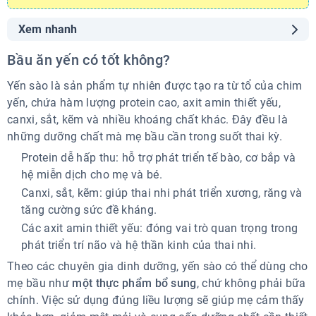
Xem nhanh
Bầu ăn yến có tốt không?
Bầu ăn yến có tốt không?
Lợi ích của yến sào đối với bà bầu
Bầu mấy tháng thì ăn yến được?
Yến sào là sản phẩm tự nhiên được tạo ra từ tổ của chim
Bầu ăn yến bao nhiêu là đủ?
yến, chứa hàm lượng protein cao, axit amin thiết yếu,
canxi, sắt, kẽm và nhiều khoáng chất khác. Đây đều là
Các cách chế biến yến cho bà bầu dễ ăn & giữ trọn
dưỡng chất
những dưỡng chất mà mẹ bầu cần trong suốt thai kỳ.
Những ai không nên ăn yến?
Protein dễ hấp thu: hỗ trợ phát triển tế bào, cơ bắp và
Lưu ý khi bà bầu ăn yến
hệ miễn dịch cho mẹ và bé.
Yến sào cho bà bầu loại nào tốt?
Canxi, sắt, kẽm: giúp thai nhi phát triển xương, răng và
Yến thô (tổ yến nguyên chất)
tăng cường sức đề kháng.
Yến tinh chế
Các axit amin thiết yếu: đóng vai trò quan trọng trong
Yến chưng sẵn
phát triển trí não và hệ thần kinh của thai nhi.
Kết luận
Theo các chuyên gia dinh dưỡng, yến sào có thể dùng cho
mẹ bầu như
một thực phẩm bổ sung
, chứ không phải bữa
chính. Việc sử dụng đúng liều lượng sẽ giúp mẹ cảm thấy