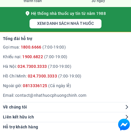
thanh toán
30 ngày
Hệ thống nhà thuốc uy tín từ năm 1988
XEM DANH SÁCH NHÀ THUỐC
Tổng đài hỗ trợ
Gọi mua:
1800.6666
(7:00-19:00)
Khiếu nại:
1900.6822
(7:00-19:00)
Hà Nội:
024.7300.3333
(7:00-19:00)
Hồ Chí Minh:
024.7300.3333
(7:00-19:00)
Ngoài giờ:
0813336125
(Cả ngày lễ)
Email:
contact@nhathuocphuongchinh.com
Về chúng tôi
Giới thiệu
Liên kết hữu ích
Hệ thống cửa hàng
Tra cứu bệnh
Hỗ trợ khách hàng
Báo chí nói về chúng tôi