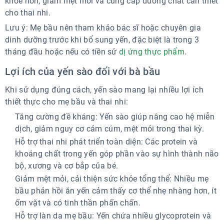
khỏe hơn, giảm mệt mỏi và cung cấp dưỡng chất cần thiết
cho thai nhi.
Lưu ý: Mẹ bầu nên tham khảo bác sĩ hoặc chuyên gia
dinh dưỡng trước khi bổ sung yến, đặc biệt là trong 3
tháng đầu hoặc nếu có tiền sử
dị ứng thực phẩm
.
Lợi ích của yến sào đối với bà bầu
Khi sử dụng đúng cách, yến sào mang lại nhiều lợi ích
thiết thực cho mẹ bầu và thai nhi:
Tăng cường đề kháng: Yến sào giúp nâng cao hệ miễn
dịch, giảm nguy cơ cảm cúm, mệt mỏi trong thai kỳ.
Hỗ trợ thai nhi phát triển toàn diện: Các protein và
khoáng chất trong yến góp phần vào sự hình thành não
bộ, xương và cơ bắp của bé.
Giảm mệt mỏi, cải thiện sức khỏe tổng thể: Nhiều mẹ
bầu phản hồi ăn yến cảm thấy cơ thể nhẹ nhàng hơn, ít
ốm vặt và có tinh thần phấn chấn.
Hỗ trợ làn da mẹ bầu: Yến chứa nhiều glycoprotein và