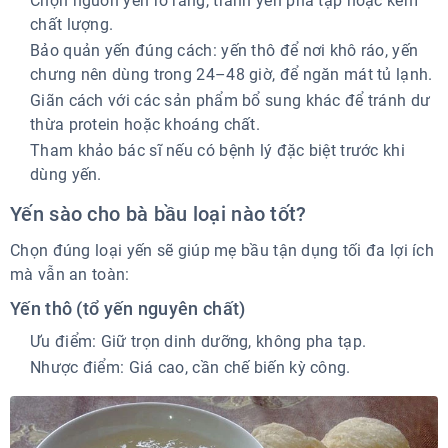
Chọn nguồn yến rõ ràng, tránh yến pha tạp hoặc kém
chất lượng.
Bảo quản yến đúng cách: yến thô để nơi khô ráo, yến
chưng nên dùng trong 24–48 giờ, để ngăn mát tủ lạnh.
Giãn cách với các sản phẩm bổ sung khác để tránh dư
thừa protein hoặc khoáng chất.
Tham khảo bác sĩ nếu có bệnh lý đặc biệt trước khi
dùng yến.
Yến sào cho bà bầu loại nào tốt?
Chọn đúng loại yến sẽ giúp mẹ bầu tận dụng tối đa lợi ích
mà vẫn an toàn:
Yến thô (tổ yến nguyên chất)
Ưu điểm: Giữ trọn dinh dưỡng, không pha tạp.
Nhược điểm: Giá cao, cần chế biến kỳ công.