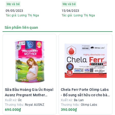
chuẩn Viện dinh
Mẹ và bé
Mẹ và bé
dưỡng
09/05/2023
15/04/2023
Tác giả: Lương Thị Nga
Tác giả: Lương Thị Nga
Sản phẩm liên quan
Sữa Bầu Hoàng Gia Úc Royal
Chela Ferr Forte Olimp Labs
Ausnz Pregnant Mother
- Bổ sung sắt hữu cơ cho bà
Formula
Xuất xứ:
Úc
bầu
Xuất xứ:
Ba Lan
Thương hiệu:
Royal AUSNZ
Thương hiệu:
Olimp Labs
690.000₫
390.000₫