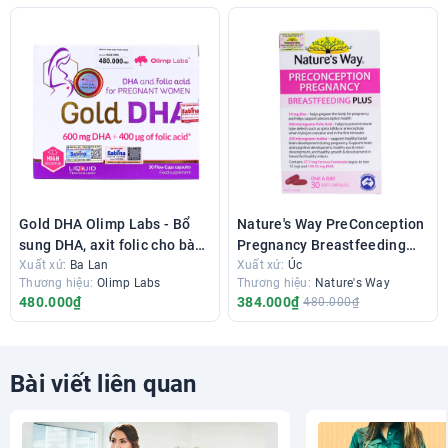
Gold DHA Olimp Labs - Bổ
Nature's Way PreConception
sung DHA, axit folic cho bà
Pregnancy Breastfeeding
bầu & phụ nữ sau sinh
Xuất xứ:
Ba Lan
Plus - Vitamin tổng hợp cho
Xuất xứ:
Úc
Thương hiệu:
Olimp Labs
Thương hiệu:
Nature's Way
bà bầu và mẹ sau sinh
480.000₫
384.000₫
480.000₫
Bài viết liên quan