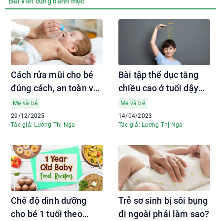
Bài viết cùng danh mục
Cách rửa mũi cho bé
Bài tập thể dục tăng
đúng cách, an toàn và
chiều cao ở tuổi dậy
hiệu quả tại nhà
thì hiệu quả nhất
Mẹ và bé
Mẹ và bé
29/12/2025
14/04/2023
Tác giả: Lương Thị Nga
Tác giả: Lương Thị Nga
Chế độ dinh dưỡng
Trẻ sơ sinh bị sôi bụng
cho bé 1 tuổi theo
đi ngoài phải làm sao?