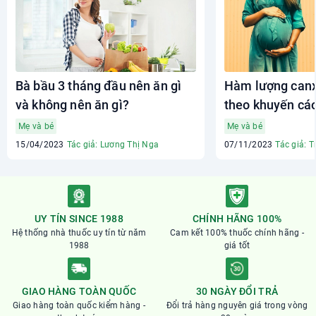
Bà bầu 3 tháng đầu nên ăn gì
Hàm lượng canx
và không nên ăn gì?
theo khuyến cá
Mẹ và bé
Mẹ và bé
15/04/2023
Tác giả: Lương Thị Nga
07/11/2023
Tác giả: T
UY TÍN SINCE 1988
CHÍNH HÃNG 100%
Hệ thống nhà thuốc uy tín từ năm
Cam kết 100% thuốc chính hãng -
1988
giá tốt
GIAO HÀNG TOÀN QUỐC
30 NGÀY ĐỔI TRẢ
Giao hàng toàn quốc kiểm hàng -
Đổi trả hàng nguyên giá trong vòng