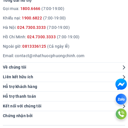
Tổng đài hỗ trợ
Gọi mua:
1800.6666
(7:00-19:00)
Khiếu nại:
1900.6822
(7:00-19:00)
Hà Nội:
024.7300.3333
(7:00-19:00)
Hồ Chí Minh:
024.7300.3333
(7:00-19:00)
Ngoài giờ:
0813336125
(Cả ngày lễ)
Email:
contact@nhathuocphuongchinh.com
Về chúng tôi
Giới thiệu
Liên kết hữu ích
Hệ thống cửa hàng
Tra cứu bệnh
Hỗ trợ khách hàng
Báo chí nói về chúng tôi
Góc sức khoẻ
Hướng dẫn mua hàng
Hỗ trợ thanh toán
Thông tin tuyển dụng
Chính sách giao hàng
Kết nối với chúng tôi
Liên hệ hợp tác
Chính sách thanh toán
Chứng nhận bởi
Chính sách tích điểm
Chính sách bảo hành đổi trả