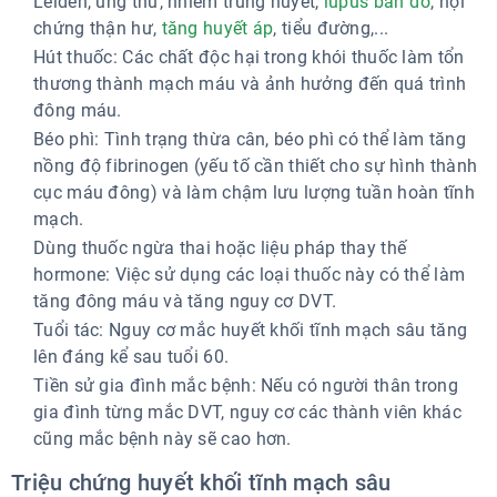
Leiden, ung thư, nhiễm trùng huyết,
lupus ban đỏ
, hội
chứng thận hư,
tăng huyết áp
, tiểu đường,...
Hút thuốc: Các chất độc hại trong khói thuốc làm tổn
thương thành mạch máu và ảnh hưởng đến quá trình
đông máu.
Béo phì: Tình trạng thừa cân, béo phì có thể làm tăng
nồng độ fibrinogen (yếu tố cần thiết cho sự hình thành
cục máu đông) và làm chậm lưu lượng tuần hoàn tĩnh
mạch.
Dùng thuốc ngừa thai hoặc liệu pháp thay thế
hormone: Việc sử dụng các loại thuốc này có thể làm
tăng đông máu và tăng nguy cơ DVT.
Tuổi tác: Nguy cơ mắc huyết khối tĩnh mạch sâu tăng
lên đáng kể sau tuổi 60.
Tiền sử gia đình mắc bệnh: Nếu có người thân trong
gia đình từng mắc DVT, nguy cơ các thành viên khác
cũng mắc bệnh này sẽ cao hơn.
Triệu chứng huyết khối tĩnh mạch sâu