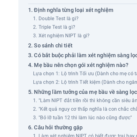
Định nghĩa từng loại xét nghiệm
1. Double Test là gì?
2. Triple Test là gì?
3. Xét nghiệm NIPT là gì?
So sánh chi tiết
Có bắt buộc phải làm xét nghiệm sàng lọ
Mẹ bầu nên chọn gói xét nghiệm nào?
Lựa chọn 1: Lộ trình Tối ưu (Dành cho mẹ có 
Lựa chọn 2: Lộ trình Tiết kiệm (Dành cho ngâ
Những lầm tưởng của mẹ bầu về sàng lọc 
1. "Làm NIPT đắt tiền rồi thì không cần siêu 
2. "Kết quả nguy cơ thấp nghĩa là con chắc c
3. "Bỏ lỡ tuần 12 thì làm lúc nào cũng được"
Câu hỏi thường gặp
1. Làm xét nghiệm NIPT có biết được trai hay