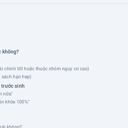
c không?
tài chính tốt hoặc thuộc nhóm nguy cơ cao)
n sách hạn hẹp)
trước sinh
âm nữa"
hắn khỏe 100%"
 gái không?