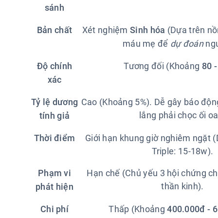
sánh
Bản chất
Xét nghiệm
Sinh hóa
(Dựa trên nồ
máu mẹ để
dự đoán
ngu
Độ chính
Tương đối (Khoảng
80 
xác
Tỷ lệ dương
Cao (Khoảng 5%). Dễ gây báo động
lắng phải chọc ối oa
tính giả
Thời điểm
Giới hạn khung giờ nghiêm ngặt (
Triple: 15-18w).
Phạm vi
Hạn chế (Chủ yếu 3 hội chứng chí
thần kinh).
phát hiện
Chi phí
Thấp (Khoảng
400.000đ - 