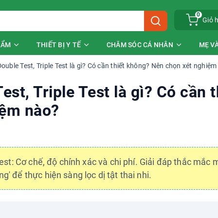
0
Giỏ 
HẨM
THIẾT BỊ Y TẾ
CHĂM SÓC CÁ NHÂN
MẸ VÀ
ouble Test, Triple Test là gì? Có cần thiết không? Nên chọn xét nghiệ
st, Triple Test là gì? Có cần t
iệm nào?
 Test: Cơ chế, độ chính xác và chi phí. Giải đáp thắc mắc
' để thực hiện sàng lọc dị tật thai nhi.