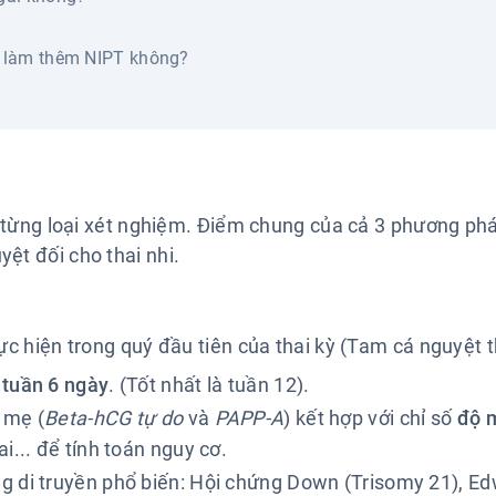
ần làm thêm NIPT không?
 từng loại xét nghiệm. Điểm chung của cả 3 phương phá
yệt đối cho thai nhi.
c hiện trong quý đầu tiên của thai kỳ (Tam cá nguyệt t
 tuần 6 ngày
. (Tốt nhất là tuần 12).
 mẹ (
Beta-hCG tự do
và
PAPP-A
) kết hợp với chỉ số
độ 
i... để tính toán nguy cơ.
g di truyền phổ biến: Hội chứng Down (Trisomy 21), E