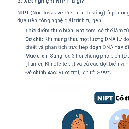
3. Xét nghiệm NIPT là gì?
NIPT (Non-Invasive Prenatal Testing) là phương
dựa trên công nghệ giải trình tự gen.
Thời điểm thực hiện:
Rất sớm, có thể làm t
Cơ chế:
Khi mang thai, một lượng DNA tự do 
chiết và phân tích trực tiếp đoạn DNA này 
Mục đích:
Sàng lọc 3 hội chứng phổ biến (Do
(Turner, Klinefelter...) và cả các đột biến vi
Độ chính xác:
Vượt trội, lên tới
> 99%
.