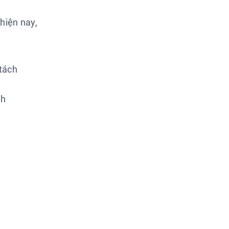
hiện nay,
 tách
nh