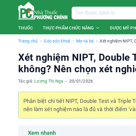
THUỐC
THỰC PHẨM CHỨC NĂNG
DƯỢC MỸ P
Trang chủ
Góc sức khoẻ
Mẹ và bé
Xét nghiệm NIPT, D
Xét nghiệm NIPT, Double Te
không? Nên chọn xét ngh
Tác giả:
Lương Thị Nga
-
20/01/2026
Phân biệt chi tiết NIPT, Double Test và Triple
nên làm xét nghiệm nào là đủ và thời điểm 'vàng
Xem nhanh