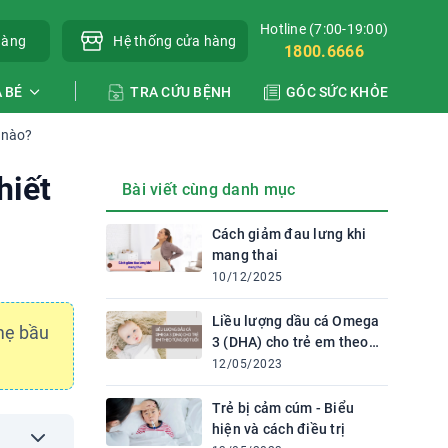
Hotline (7:00-19:00)
hàng
Hệ thống cửa hàng
1800.6666
 BÉ
TRA CỨU BỆNH
GÓC SỨC KHỎE
m nào?
hiết
Bài viết cùng danh mục
Cách giảm đau lưng khi
mang thai
10/12/2025
Liều lượng dầu cá Omega
 mẹ bầu
3 (DHA) cho trẻ em theo
từng độ tuổi
12/05/2023
Trẻ bị cảm cúm - Biểu
hiện và cách điều trị