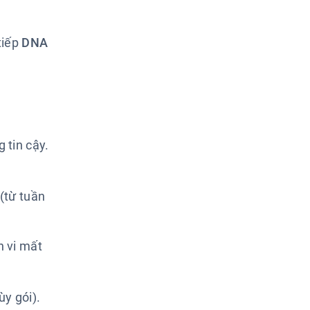
tiếp
DNA
 tin cậy.
(từ tuần
n vi mất
ùy gói).