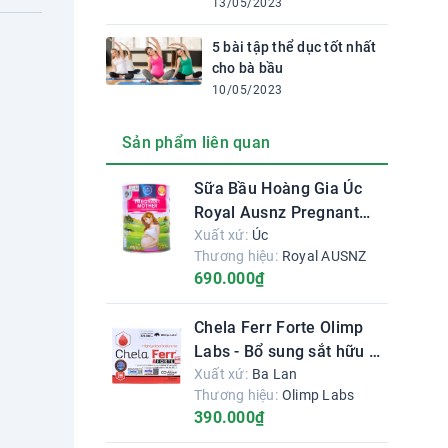
13/05/2023
5 bài tập thể dục tốt nhất
cho bà bầu
10/05/2023
Sản phẩm liên quan
Sữa Bầu Hoàng Gia Úc
Royal Ausnz Pregnant
Mother Formula
Xuất xứ:
Úc
Thương hiệu:
Royal AUSNZ
690.000₫
Chela Ferr Forte Olimp
Labs - Bổ sung sắt hữu cơ
cho bà bầu
Xuất xứ:
Ba Lan
Thương hiệu:
Olimp Labs
390.000₫