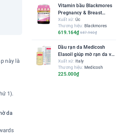
Vitamin bầu Blackmores
Pregnancy & Breast
Feeding Gold - Bổ sung
Xuất xứ:
Úc
Thương hiệu:
Blackmores
vitamin tổng hợp cho bà
619.164₫
687.960₫
bầu
Dầu rạn da Medicosh
Elasoil giúp mờ rạn da và
p này là
ngăn ngừa vết rạn
Xuất xứ:
Italy
Thương hiệu:
Medicosh
225.000₫
hứ 1).
mờ da
dwards