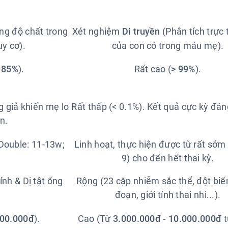
ng độ chất trong
Xét nghiệm
Di truyền
(Phân tích trực 
y cơ).
của con có trong máu mẹ).
- 85%
).
Rất cao (
> 99%
).
 giả khiến mẹ lo
Rất thấp (< 0.1%). Kết quả cực kỳ đáng
n.
Double: 11-13w;
Linh hoạt, thực hiện được từ rất sớm 
9) cho đến hết thai kỳ.
nh & Dị tật ống
Rộng (23 cặp nhiễm sắc thể, đột biế
đoạn, giới tính thai nhi...).
600.000đ
).
Cao (Từ
3.000.000đ - 10.000.000đ
t