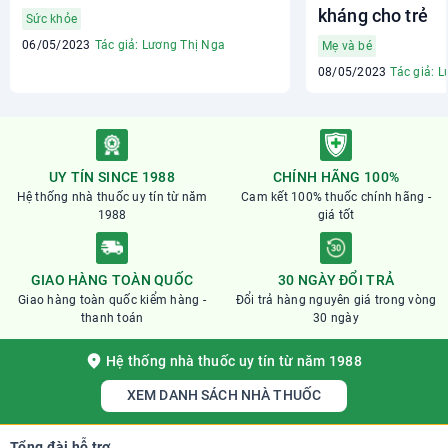
kháng cho trẻ
Sức khỏe
06/05/2023
Tác giả: Lương Thị Nga
Mẹ và bé
08/05/2023
Tác giả: 
UY TÍN SINCE 1988
CHÍNH HÃNG 100%
Hệ thống nhà thuốc uy tín từ năm
Cam kết 100% thuốc chính hãng -
1988
giá tốt
GIAO HÀNG TOÀN QUỐC
30 NGÀY ĐỔI TRẢ
Giao hàng toàn quốc kiểm hàng -
Đổi trả hàng nguyên giá trong vòng
thanh toán
30 ngày
Hệ thống nhà thuốc uy tín từ năm 1988
XEM DANH SÁCH NHÀ THUỐC
Tổng đài hỗ trợ