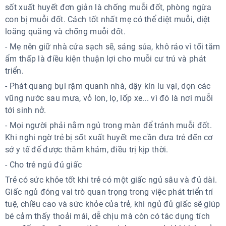
sốt xuất huyết đơn giản là chống muỗi đốt, phòng ngừa
con bị muỗi đốt. Cách tốt nhất mẹ có thể diệt muỗi, diệt
loăng quăng và chống muỗi đốt.
- Mẹ nên giữ nhà cửa sạch sẽ, sáng sủa, khô ráo vì tối tăm
ẩm thấp là điều kiện thuận lợi cho muỗi cư trú và phát
triển.
- Phát quang bụi rậm quanh nhà, dậy kín lu vại, dọn các
vũng nước sau mưa, vỏ lon, lọ, lốp xe... vì đó là nơi muỗi
tới sinh nở.
- Mọi người phải nằm ngủ trong màn để tránh muỗi đốt.
Khi nghi ngờ trẻ bị sốt xuất huyết mẹ cần đưa trẻ đến cơ
sở y tế để được thăm khám, điều trị kịp thời.
- Cho trẻ ngủ đủ giấc
Trẻ có sức khỏe tốt khi trẻ có một giấc ngủ sâu và đủ dài.
Giấc ngủ đóng vai trò quan trọng trong việc phát triển trí
tuệ, chiều cao và sức khỏe của trẻ, khi ngủ đủ giấc sẽ giúp
bé cảm thấy thoải mái, dễ chịu mà còn có tác dụng tích