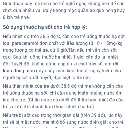
Giai đoạn này mẹ nên cho trẻ nghỉ ngơi, không nên để con
chơi đùa nhiều và lưu ý không mặc quần áo quá nóng hay
ủ kín trẻ nhé.
Sử dụng thuốc hạ sốt cho trẻ hợp lý:
Nếu nhiệt độ trên 38,5 độ C, cần cho trẻ uống thuốc hạ sốt
loại paracetamol đơn chất với liều lượng từ 10 - 15mg/kg
trọng lượng cơ thể trẻ, cứ 6 giờ/lần nếu trẻ vẫn còn sốt
cao. Sau khi uống thuốc hạ nhiệt 1 giờ, cần đo lại nhiệt
độ. Tuyệt đối không dùng aspirin vì chất này sẽ làm
rối
loạn đông máu
gây chảy máu kéo dài rất nguy hiểm cho
người bị sốt xuất huyết, đặc biệt là trẻ em.
Nếu thân nhiệt của trẻ dưới 38,5 độ thì mẹ không cần cho
trẻ uống thuốc hạ sốt, chỉ cần dùng khăn nhúng nước ấm
lau cho trẻ. (Chậu nước có nhiệt độ thấp hơn nhiệt độ của
trẻ vài độ để nhanh làm thoát nhiệt cho trẻ).
Nếu trẻ bị sốt cao trong thời gian dài (trên 39 độ), lúc này
trẻ sẽ bị mất nước, mẹ nhớ bổ sung nước điện giải cho trẻ.