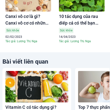
Canxi vô cơ là gì?
10 tác dụng của rau
Canxi vô cơ có những
diếp cá có thể bạn
ưu điểm gì?
chưa biết
Sức khỏe
Sức khỏe
02/02/2023
14/04/2023
Tác giả: Lương Thị Nga
Tác giả: Lương Thị Nga
Bài viết liên quan
Vitamin C có tác dụng gì?
Top 7 thực phẩ