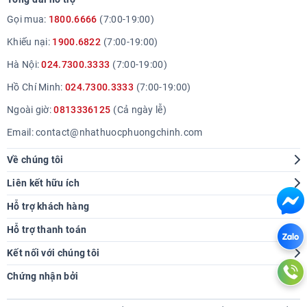
Gọi mua:
1800.6666
(7:00-19:00)
Khiếu nại:
1900.6822
(7:00-19:00)
Hà Nội:
024.7300.3333
(7:00-19:00)
Hồ Chí Minh:
024.7300.3333
(7:00-19:00)
Ngoài giờ:
0813336125
(Cả ngày lễ)
Email:
contact@nhathuocphuongchinh.com
Về chúng tôi
Giới thiệu
Liên kết hữu ích
Hệ thống cửa hàng
Tra cứu bệnh
Hỗ trợ khách hàng
Báo chí nói về chúng tôi
Góc sức khoẻ
Hướng dẫn mua hàng
Hỗ trợ thanh toán
Thông tin tuyển dụng
Chính sách giao hàng
Kết nối với chúng tôi
Liên hệ hợp tác
Chính sách thanh toán
Chứng nhận bởi
Chính sách tích điểm
Chính sách bảo hành đổi trả