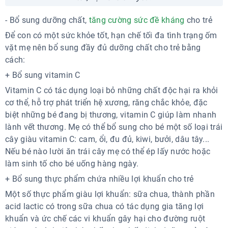
- Bổ sung dưỡng chất,
tăng cường sức đề kháng
cho trẻ
Để con có một sức khỏe tốt, hạn chế tối đa tình trạng ốm
vặt mẹ nên bổ sung đầy đủ dưỡng chất cho trẻ bằng
cách:
+ Bổ sung vitamin C
Vitamin C có tác dụng loại bỏ những chất độc hại ra khỏi
cơ thể, hỗ trợ phát triển hệ xương, răng chắc khỏe, đặc
biệt những bé đang bị thương, vitamin C giúp làm nhanh
lành vết thương. Mẹ có thể bổ sung cho bé một số loại trái
cây giàu vitamin C: cam, ổi, đu đủ, kiwi, bưởi, dâu tây...
Nếu bé nào lười ăn trái cây mẹ có thể ép lấy nước hoặc
làm sinh tố cho bé uống hàng ngày.
+ Bổ sung thực phẩm chứa nhiều lợi khuẩn cho trẻ
Một số thực phẩm giàu lợi khuẩn: sữa chua, thành phần
acid lactic có trong sữa chua có tác dụng gia tăng lợi
khuẩn và ức chế các vi khuẩn gây hại cho đường ruột