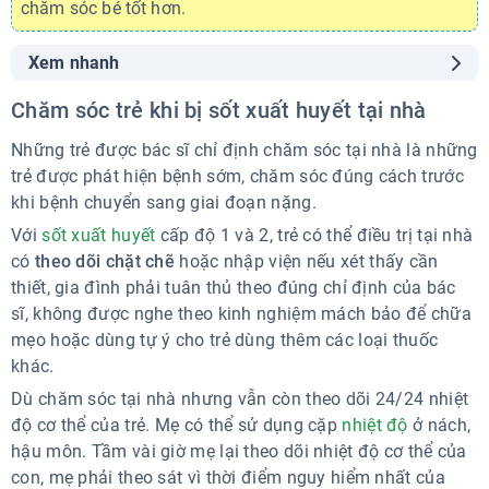
chăm sóc bé tốt hơn.
Xem nhanh
Chăm sóc trẻ khi bị sốt xuất huyết tại nhà
Chăm sóc trẻ khi bị sốt xuất huyết tại nhà
Sử dụng thuốc hạ sốt cho trẻ hợp lý:
Những việc không nên làm khi chăm sóc trẻ bị sốt xuất
Những trẻ được bác sĩ chỉ định chăm sóc tại nhà là những
huyết
trẻ được phát hiện bệnh sớm, chăm sóc đúng cách trước
Phòng ngừa sốt xuất huyết
khi bệnh chuyển sang giai đoạn nặng.
Với
sốt xuất huyết
cấp độ 1 và 2, trẻ có thể điều trị tại nhà
có
theo dõi chặt chẽ
hoặc nhập viện nếu xét thấy cần
thiết, gia đình phải tuân thủ theo đúng chỉ định của bác
sĩ, không được nghe theo kinh nghiệm mách bảo để chữa
mẹo hoặc dùng tự ý cho trẻ dùng thêm các loại thuốc
khác.
Dù chăm sóc tại nhà nhưng vẫn còn theo dõi 24/24 nhiệt
độ cơ thể của trẻ. Mẹ có thể sử dụng cặp
nhiệt độ
ở nách,
hậu môn. Tầm vài giờ mẹ lại theo dõi nhiệt độ cơ thể của
con, mẹ phải theo sát vì thời điểm nguy hiểm nhất của