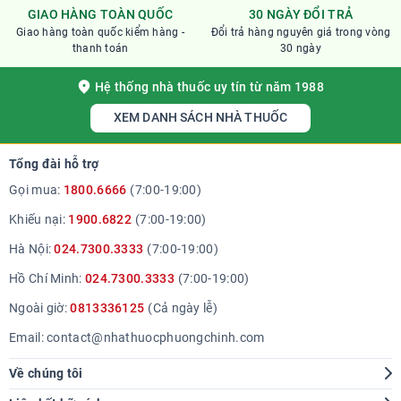
GIAO HÀNG TOÀN QUỐC
30 NGÀY ĐỔI TRẢ
Giao hàng toàn quốc kiểm hàng -
Đổi trả hàng nguyên giá trong vòng
thanh toán
30 ngày
Hệ thống nhà thuốc uy tín từ năm 1988
XEM DANH SÁCH NHÀ THUỐC
Tổng đài hỗ trợ
Gọi mua:
1800.6666
(7:00-19:00)
Khiếu nại:
1900.6822
(7:00-19:00)
Hà Nội:
024.7300.3333
(7:00-19:00)
Hồ Chí Minh:
024.7300.3333
(7:00-19:00)
Ngoài giờ:
0813336125
(Cả ngày lễ)
Email:
contact@nhathuocphuongchinh.com
Về chúng tôi
Giới thiệu