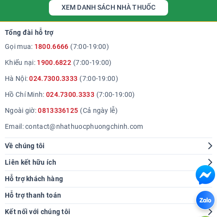
XEM DANH SÁCH NHÀ THUỐC
Tổng đài hỗ trợ
Gọi mua:
1800.6666
(7:00-19:00)
Khiếu nại:
1900.6822
(7:00-19:00)
Hà Nội:
024.7300.3333
(7:00-19:00)
Hồ Chí Minh:
024.7300.3333
(7:00-19:00)
Ngoài giờ:
0813336125
(Cả ngày lễ)
Email:
contact@nhathuocphuongchinh.com
Về chúng tôi
Giới thiệu
Liên kết hữu ích
Hệ thống cửa hàng
Tra cứu bệnh
Hỗ trợ khách hàng
Báo chí nói về chúng tôi
Góc sức khoẻ
Hướng dẫn mua hàng
Hỗ trợ thanh toán
Thông tin tuyển dụng
Chính sách giao hàng
Kết nối với chúng tôi
Liên hệ hợp tác
Chính sách thanh toán