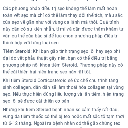
Các phương pháp điều trị sẹo không thể làm mất hoàn
toàn vết sẹo mà chỉ có thể làm thay đổi thể tích, màu sắc
của sẹo về gần như với vùng da lành mà thôi. Quá trình
này cần có sự kiên nhẫn, tỉ mỉ và cần được thăm khám tư
vấn cụ thể của bác sĩ để lựa chọn phương pháp điều trị
thích hợp với từng loại sẹo.
Tiêm Steroid
: Khi bạn gặp tình trạng sẹo lồi hay sẹo phì
đại do vết phẫu thuật gây nên, bạn có thể điều trị bằng
phương pháp nội khoa tiêm Steroid. Phương pháp này có
thể cải thiện hai hiện trạng sẹo này rất tốt.
Khi tiêm Steroid Corticosteroid sẽ ức chế chu trình tăng
sinh collagen, dần dần sẽ làm thoái hóa collagen tại vùng
sẹo. Nếu thực hiện đúng liều lượng và lần tiêm, hiện trạng
sẹo lồi sẽ được cải thiện cơ bản.
Nhưng khi tiêm Steroid bệnh nhân sẽ cảm thấy rất đau,
vùng da tiêm thuốc có thể bị teo hoặc mất sắc tố tạm thời
từ 6-12 tháng. Ngoài ra bệnh nhân có thể gặp chứng teo