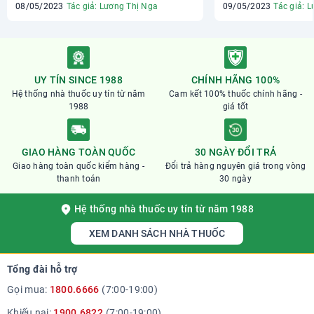
08/05/2023
Tác giả: Lương Thị Nga
09/05/2023
Tác giả: 
UY TÍN SINCE 1988
CHÍNH HÃNG 100%
Hệ thống nhà thuốc uy tín từ năm
Cam kết 100% thuốc chính hãng -
1988
giá tốt
GIAO HÀNG TOÀN QUỐC
30 NGÀY ĐỔI TRẢ
Giao hàng toàn quốc kiểm hàng -
Đổi trả hàng nguyên giá trong vòng
thanh toán
30 ngày
Hệ thống nhà thuốc uy tín từ năm 1988
XEM DANH SÁCH NHÀ THUỐC
Tổng đài hỗ trợ
Gọi mua:
1800.6666
(7:00-19:00)
Khiếu nại:
1900.6822
(7:00-19:00)