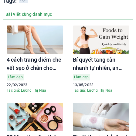
Tags:
Sẹo
Bài viết cùng danh mục
4 cách trang điểm che
Bí quyết tăng cân
vết sẹo ở chân cho
nhanh tự nhiên, an
nàng tha hồ diện váy
toàn ngay tại nhà
Làm đẹp
Làm đẹp
22/02/2023
13/05/2023
Tác giả: Lương Thị Nga
Tác giả: Lương Thị Nga