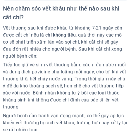
Nên chăm sóc vết khâu như thế nào sau khi cắt
Nên chăm sóc vết khâu như thế nào sau khi
chỉ?
cắt chỉ?
Các phương pháp điều trị sẹo hiệu quả
Vết thương sau khi được khâu từ khoảng 7-21 ngày cần
được cắt chỉ nếu là
chỉ không tiêu
, quá thời này các mô
cơ sẽ phát triển xâm lấn vào sợi chỉ, khi cắt chỉ sẽ gây
đau đớn rất nhiều cho người bệnh. Sau khi cắt chỉ xong
người bệnh cần:
Tiếp tục giữ vệ sinh vết thương bằng cách rửa nước muối
và dung dịch povidine pha loãng mỗi ngày, cho tới khi vết
thương khô, hết chảy nước vàng. Trong thời gian này chú
ý để da khô thoáng sạch sẽ, hạn chế cho vết thương tiếp
xúc với nước. Bệnh nhân không tự ý bôi các loại thuốc
kháng sinh khi không được chỉ định của bác sĩ lên vết
thương.
Người bệnh cần tránh vận động mạnh, có thể gây áp lực
khiến vết thương bị rách vết khâu, trường hợp này xử lý lại
sẽ rất phiền toái.