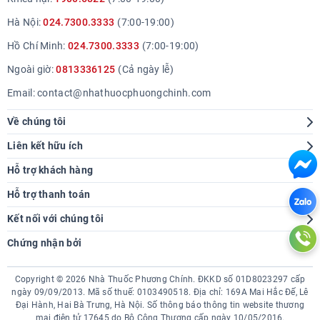
Hà Nội:
024.7300.3333
(7:00-19:00)
Hồ Chí Minh:
024.7300.3333
(7:00-19:00)
Ngoài giờ:
0813336125
(Cả ngày lễ)
Email:
contact@nhathuocphuongchinh.com
Về chúng tôi
Giới thiệu
Liên kết hữu ích
Hệ thống cửa hàng
Tra cứu bệnh
Hỗ trợ khách hàng
Báo chí nói về chúng tôi
Góc sức khoẻ
Hướng dẫn mua hàng
Hỗ trợ thanh toán
Thông tin tuyển dụng
Chính sách giao hàng
Kết nối với chúng tôi
Liên hệ hợp tác
Chính sách thanh toán
Chứng nhận bởi
Chính sách tích điểm
Chính sách bảo hành đổi trả
Copyright © 2026 Nhà Thuốc Phương Chính. ĐKKD số 01D8023297 cấp
Chính sách bảo mật
ngày 09/09/2013. Mã số thuế: 0103490518. Địa chỉ:
169A Mai Hắc Đế, Lê
Đại Hành, Hai Bà Trưng, Hà Nội.
Số thông báo thông tin website thương
mại điện tử 17645 do Bộ Công Thương cấp ngày 10/05/2016.