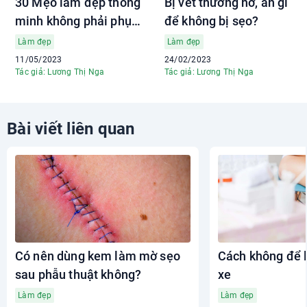
30 Mẹo làm đẹp thông
Bị vết thương hở, ăn gì
minh không phải phụ
để không bị sẹo?
nữ nào cũng biết
Làm đẹp
Làm đẹp
11/05/2023
24/02/2023
Tác giả: Lương Thị Nga
Tác giả: Lương Thị Nga
Bài viết liên quan
Có nên dùng kem làm mờ sẹo
Cách không để lạ
sau phẫu thuật không?
xe
Làm đẹp
Làm đẹp