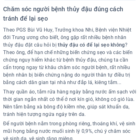
Chăm sóc người bệnh thủy đậu đúng cách tránh để
Chăm sóc người bệnh thủy đậu đúng cách
lại sẹo
tránh để lại sẹo
Các phương pháp thông dụng chữa sẹo thủy đậu
Trị sẹo với nguyên liệu thiên nhiên
Theo PGS Bùi Vũ Huy, Trưởng khoa Nhi, Bệnh viện Nhiệt
Trị sẹo bằng kem trị sẹo
đới Trung ương cho biết, ông gặp rất nhiều bệnh nhân
Cách phòng tránh thủy đậu
thủy đậu đặt câu hỏi bị
thủy đậu có để lại sẹo không
?
Theo ông, để hạn chế những biến chứng sẹo và các biến
chứng nguy hiểm khác từ bệnh thủy đậu, chúng ta cần
cẩn trọng ngay từ khâu chăm sóc người bệnh, rất nhiều
bệnh nhân bị biến chứng nặng do người thân tự điều trị
bằng cách dân gian tại nhà như đắp lá, kiêng tắm...
Thay quần áo, tắm rửa hàng ngày bằng nước ấm sạch với
thời gian ngắn nhất có thể ở nơi kín gió, không có gió lùa.
Nên tắm bằng xà bông độ kiềm nhẹ, giúp sát khuẩn da,
tránh hiện tượng ngứa ngáy trên da.
Để người bệnh nằm trong phòng riêng, thoáng khí, vệ sinh
mũi họng bằng nước muối sinh lý 0,9%, chú ý chăm sóc
vệ sinh da, vệ sinh răng miệng.