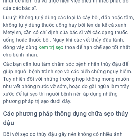
nhất để kiểm tra và thực hiện việc điều trị theo phác đồ
của các bác sĩ.
Lưu ý
: Không tự ý dùng các loại lá cây bôi, đắp hoặc tắm,
không tự ý dùng thuốc uống hay bôi lên da kể cả xanh
Metylen, cần có chỉ định của bác sĩ với các dạng thuốc
uống hoặc thuốc bôi. Ngay khi các vết thủy đậu lành,
đóng vảy dùng
kem trị sẹo
thoa để hạn chế sẹo tốt nhất
cho bệnh nhân.
Các bạn cần lưu tâm chăm sóc bệnh nhân thủy đậu để
giúp người bệnh tránh sẹo và các biến chứng nguy hiểm.
Tuy nhiên đối với những trường hợp không mong muốn
như vết phỏng nước vỡ sớm, hoặc do gãi ngứa làm trầy
xước để lại sẹo thì người bệnh nên áp dụng những
phương pháp trị sẹo dưới đây.
Các phương pháp thông dụng chữa sẹo thủy
đậu
Đối với sẹo do thủy đậu gây nên không có nhiều ảnh