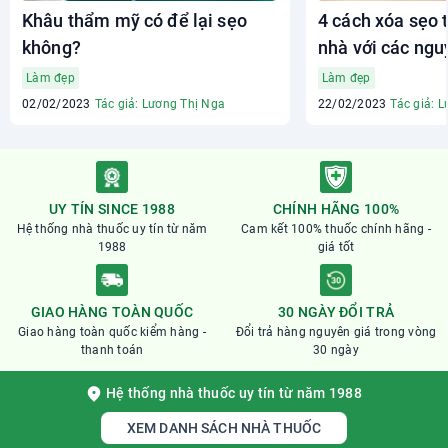
Khâu thẩm mỹ có để lại sẹo
4 cách xóa sẹo 
không?
nhà với các ngu
kiếm
Làm đẹp
Làm đẹp
02/02/2023
Tác giả: Lương Thị Nga
22/02/2023
Tác giả: 
UY TÍN SINCE 1988
CHÍNH HÃNG 100%
Hệ thống nhà thuốc uy tín từ năm
Cam kết 100% thuốc chính hãng -
1988
giá tốt
GIAO HÀNG TOÀN QUỐC
30 NGÀY ĐỔI TRẢ
Giao hàng toàn quốc kiểm hàng -
Đổi trả hàng nguyên giá trong vòng
thanh toán
30 ngày
Hệ thống nhà thuốc uy tín từ năm 1988
XEM DANH SÁCH NHÀ THUỐC