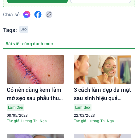
Chia sẻ
Tags:
Sẹo
Bài viết cùng danh mục
Có nên dùng kem làm
3 cách làm đẹp da mặt
mờ sẹo sau phẫu thuật
sau sinh hiệu quả
không?
ngay tại nhà
Làm đẹp
Làm đẹp
08/05/2023
22/02/2023
Tác giả: Lương Thị Nga
Tác giả: Lương Thị Nga