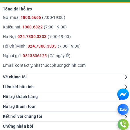
Tổng đài hỗ trợ
Gọi mua:
1800.6666
(7:00-19:00)
Khiếu nại:
1900.6822
(7:00-19:00)
Hà Nội:
024.7300.3333
(7:00-19:00)
Hồ Chí Minh:
024.7300.3333
(7:00-19:00)
Ngoài giờ:
0813336125
(Cả ngày lễ)
Email:
contact@nhathuocphuongchinh.com
Về chúng tôi
Giới thiệu
Liên kết hữu ích
Hệ thống cửa hàng
Tra cứu bệnh
Hỗ trợ khách hàng
Báo chí nói về chúng tôi
Góc sức khoẻ
Hướng dẫn mua hàng
Hỗ trợ thanh toán
Thông tin tuyển dụng
Chính sách giao hàng
Kết nối với chúng tôi
Liên hệ hợp tác
Chính sách thanh toán
Chứng nhận bởi
Chính sách tích điểm