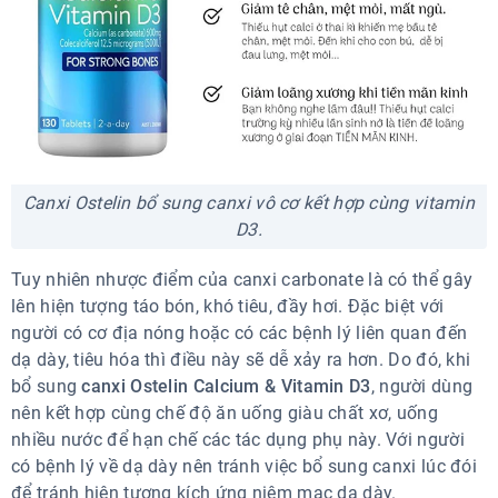
Canxi Ostelin bổ sung canxi vô cơ kết hợp cùng vitamin
D3.
Tuy nhiên nhược điểm của canxi carbonate là có thể gây
lên hiện tượng táo bón, khó tiêu, đầy hơi. Đặc biệt với
người có cơ địa nóng hoặc có các bệnh lý liên quan đến
dạ dày, tiêu hóa thì điều này sẽ dễ xảy ra hơn. Do đó, khi
bổ sung
canxi Ostelin Calcium & Vitamin D3
, người dùng
nên kết hợp cùng chế độ ăn uống giàu chất xơ, uống
nhiều nước để hạn chế các tác dụng phụ này. Với người
có bệnh lý về dạ dày nên tránh việc bổ sung canxi lúc đói
để tránh hiện tượng kích ứng niêm mạc dạ dày.