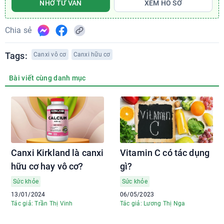
NHỜ TƯ VẤN
XEM HỒ SƠ
Chia sẻ
Tags:
Canxi vô cơ
Canxi hữu cơ
Bài viết cùng danh mục
Canxi Kirkland là canxi
Vitamin C có tác dụng
hữu cơ hay vô cơ?
gì?
Sức khỏe
Sức khỏe
13/01/2024
06/05/2023
Tác giả: Trần Thị Vinh
Tác giả: Lương Thị Nga