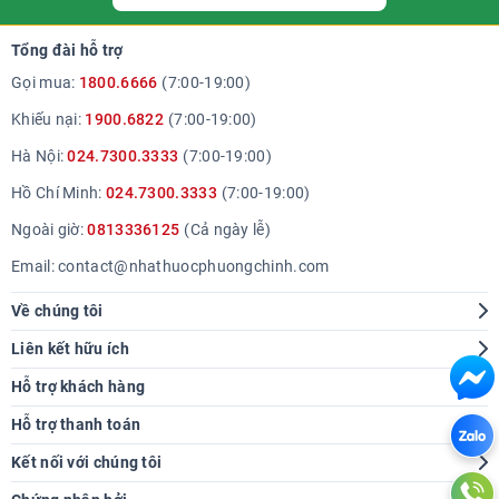
Tổng đài hỗ trợ
Gọi mua:
1800.6666
(7:00-19:00)
Khiếu nại:
1900.6822
(7:00-19:00)
Hà Nội:
024.7300.3333
(7:00-19:00)
Hồ Chí Minh:
024.7300.3333
(7:00-19:00)
Ngoài giờ:
0813336125
(Cả ngày lễ)
Email:
contact@nhathuocphuongchinh.com
Về chúng tôi
Giới thiệu
Liên kết hữu ích
Hệ thống cửa hàng
Tra cứu bệnh
Hỗ trợ khách hàng
Báo chí nói về chúng tôi
Góc sức khoẻ
Hướng dẫn mua hàng
Hỗ trợ thanh toán
Thông tin tuyển dụng
Chính sách giao hàng
Kết nối với chúng tôi
Liên hệ hợp tác
Chính sách thanh toán