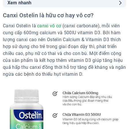
Xem nhanh
Canxi Ostelin là hữu cơ hay vô cơ?
Canxi Ostelin là hữu cơ hay vô cơ?
Cách uống canxi Ostelin cho bà bầu & mẹ sau sinh
1. Cách uống canxi Ostelin cho bà bầu 3 tháng giữa
Canxi Ostelin là
canxi vô cơ
(canxi carbonate), mỗi viên
2. Cách uống canxi Ostelin cho bà bầu 3 tháng cuối
cung cấp 600mg calcium và 500IU vitamin D3. Bởi hàm
3. Cách uống canxi Ostelin cho mẹ sau sinh
lượng canxi cao nên Ostelin Calcium & Vitamin D3 thích
hợp sử dụng cho trẻ trong giai đoạn dậy thì, phát triển
chiều cao, phụ nữ có thai và cho con bú. Một điểm cộng
của sản phẩm là kết hợp thêm vitamin D3 giúp tăng hiệu
quả hấp thu canxi đồng thời hỗ trợ tăng đề kháng và ngăn
ngừa các bệnh do thiếu hụt vitamin D.