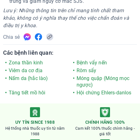
trùng và giảm nguy cơ mắc SJS.
Lưu ý: Những thông tin trên chỉ mang tính chất tham
khảo, không có ý nghĩa thay thế cho việc chẩn đoán và
điều trị y khoa.
Chia sẻ
Các bệnh liên quan:
Zona thần kinh
Bệnh vẩy nến
Viêm da cơ địa
Rôm sẩy
Nấm da (hắc lào)
Móng quặp (Móng mọc
ngược)
Tăng tiết mồ hôi
Hội chứng Ehlers-danlos
UY TÍN SINCE 1988
CHÍNH HÃNG 100%
Hệ thống nhà thuốc uy tín từ năm
Cam kết 100% thuốc chính hãng -
1988
giá tốt