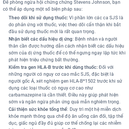
Để phòng ngừa hội chứng chứng Stevens Johnson, bạn
có thể áp dụng một số biện pháp sau:
Theo dõi khi sử dụng thuốc:
Vì phần lớn các ca SJS là
do phản ứng với thuốc, việc theo dõi cẩn thận khi bắt
đầu sử dụng thuốc mới là rất quan trọng.
Nhận biết các dấu hiệu dị ứng
: Bệnh nhân và người
thân cần được hướng dẫn cách nhận biết các dấu hiệu
sớm của dị ứng thuốc để có thể ngưng ngay lập tức khi
phát hiện triệu chứng bất thường.
Kiểm tra gen HLA-B trước khi dùng thuốc:
Đối với
những người có nguy cơ cao mắc SJS, đặc biệt là
người gốc Á, xét nghiệm gen HLA-B*1502 trước khi sử
dụng các loại thuốc có nguy cơ cao như
carbamazepine là cần thiết. Điều này giúp phát hiện
sớm và ngăn ngừa phản ứng quá mẫn nghiêm trọng.
Cải thiện sức khỏe tổng thể
: Duy trì một hệ miễn dịch
khỏe mạnh thông qua chế độ ăn uống cân đối, tập thể
dục, giấc ngủ đầy đủ giúp cơ thể chống lại các nhiễm