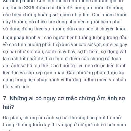
Sử dụng thuốc:
Các loại thuốc như thuốc an thần giải lo
âu, thuốc SSRI được chỉ định để làm giảm mức độ nặng
của triệu chứng hoảng sợ, giảm nhịp tim. Các nhóm thuốc
này thường có nhiều tác dụng phụ nên người bệnh phải
sử dụng đúng theo sự hướng dẫn của bác sĩ chuyên khoa.
Liệu pháp hành vi
: cho người bệnh tưởng tượng trong đầu
về các tình huống phải tiếp xúc với các sự vật, sự việc gây
sợ hãi như sợ máu, sợ đi máy bay, sợ bị tiêm, sợ động vật
là cách tốt nhất để điều trị dứt điểm các chứng rối loạn
ám ảnh sợ hãi cụ thể. Các buổi trị liệu nên được tiến hành
liên tục và sắp xếp gần nhau. Các phương pháp được áp
dụng trong liệu pháp hành vi thường là thôi miên và phản
hồi sinh học.
7. Những ai có nguy cơ mắc chứng Ám ảnh sợ
hãi?
Đa phần, chứng ảm ảnh sợ hãi thường bộc phát từ nhỏ
trong khoảng tuổi dậy thì và gặp ở nữ giới nhiều hơn nam