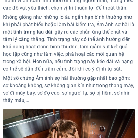
"hành vi an toàn" như luôn đi cùng người thân, mang theo
các đồ vật yêu thích, chọn vị trí thuận lợi để thoát thân.
Không giống như những lo âu ngắn hạn bình thường như
khi phải phát biểu hoặc làm bài kiểm tra, Ám ảnh sợ hãi là
một
tình trạng lâu dài
, gây ra các phản ứng thể chất và
tâm lý căng thẳng. Tình trạng này có thể ảnh hưởng đến
khả năng hoạt động bình thường, làm giảm sút kết quả
học tập cũng như làm việc, phá hoại các mối quan hệ
trong xã hội. Hơn nữa, nếu tình trạng này kéo dài và nặng
có thể sẽ dẫn đến trầm cảm, đôi khi có ý định tự sát.
Một số chứng Ám ảnh sợ hãi thường gặp nhất bao gồm:
sợ khoảng không, sợ không gian kín như trong thang máy,
sợ đi máy bay, sợ độ cao, sợ người lạ, sợ bị tiêm, sợ nhìn
thấy máu,...