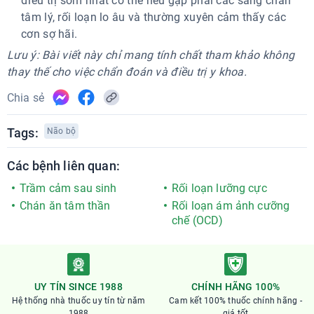
điều trị sớm nhất có thể nếu gặp phải các sang chấn
tâm lý, rối loạn lo âu và thường xuyên cảm thấy các
cơn sợ hãi.
Lưu ý: Bài viết này chỉ mang tính chất tham khảo không
thay thế cho việc chẩn đoán và điều trị y khoa.
Chia sẻ
Tags:
Não bộ
Các bệnh liên quan:
Trầm cảm sau sinh
Rối loạn lưỡng cực
Chán ăn tâm thần
Rối loạn ám ảnh cưỡng
chế (OCD)
UY TÍN SINCE 1988
CHÍNH HÃNG 100%
Hệ thống nhà thuốc uy tín từ năm
Cam kết 100% thuốc chính hãng -
1988
giá tốt