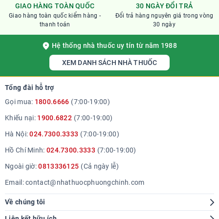
GIAO HÀNG TOÀN QUỐC
30 NGÀY ĐỔI TRẢ
Giao hàng toàn quốc kiểm hàng -
Đổi trả hàng nguyên giá trong vòng
thanh toán
30 ngày
Hệ thống nhà thuốc uy tín từ năm 1988
XEM DANH SÁCH NHÀ THUỐC
Tổng đài hỗ trợ
Gọi mua:
1800.6666
(7:00-19:00)
Khiếu nại:
1900.6822
(7:00-19:00)
Hà Nội:
024.7300.3333
(7:00-19:00)
Hồ Chí Minh:
024.7300.3333
(7:00-19:00)
Ngoài giờ:
0813336125
(Cả ngày lễ)
Email:
contact@nhathuocphuongchinh.com
Về chúng tôi
Giới thiệu
Liên kết hữu ích