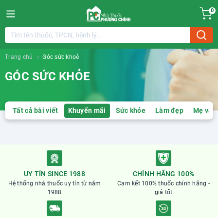
0
Trang chủ
Góc sức khoẻ
GÓC SỨC KHỎE
Tất cả bài viết
Khuyến mãi
Sức khỏe
Làm đẹp
Mẹ và 
UY TÍN SINCE 1988
CHÍNH HÃNG 100%
Hệ thống nhà thuốc uy tín từ năm
Cam kết 100% thuốc chính hãng -
1988
giá tốt