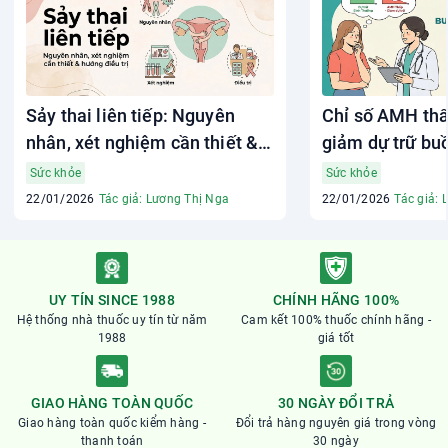
Sảy thai liên tiếp: Nguyên
Chỉ số AMH thấ
nhân, xét nghiệm cần thiết &
giảm dự trữ bu
hướng điều trị
làm gì?
Sức khỏe
Sức khỏe
22/01/2026
Tác giả: Lương Thị Nga
22/01/2026
Tác giả: 
UY TÍN SINCE 1988
CHÍNH HÃNG 100%
Hệ thống nhà thuốc uy tín từ năm
Cam kết 100% thuốc chính hãng -
1988
giá tốt
GIAO HÀNG TOÀN QUỐC
30 NGÀY ĐỔI TRẢ
Giao hàng toàn quốc kiểm hàng -
Đổi trả hàng nguyên giá trong vòng
thanh toán
30 ngày