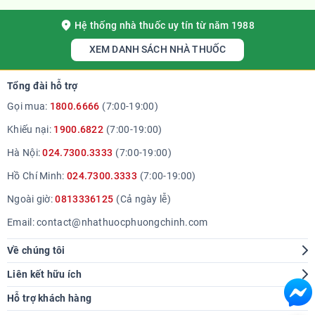
Hệ thống nhà thuốc uy tín từ năm 1988
XEM DANH SÁCH NHÀ THUỐC
Tổng đài hỗ trợ
Gọi mua:
1800.6666
(7:00-19:00)
Khiếu nại:
1900.6822
(7:00-19:00)
Hà Nội:
024.7300.3333
(7:00-19:00)
Hồ Chí Minh:
024.7300.3333
(7:00-19:00)
Ngoài giờ:
0813336125
(Cả ngày lễ)
Email:
contact@nhathuocphuongchinh.com
Về chúng tôi
Giới thiệu
Liên kết hữu ích
Hệ thống cửa hàng
Tra cứu bệnh
Hỗ trợ khách hàng
Báo chí nói về chúng tôi
Góc sức khoẻ
Hướng dẫn mua hàng