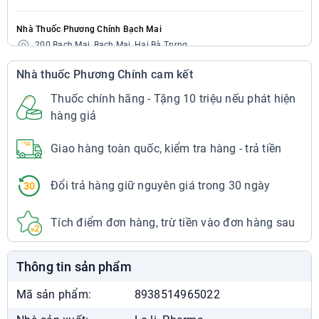
Nhà Thuốc Phương Chính Bạch Mai
200 Bạch Mai, Bạch Mai, Hai Bà Trưng
024.7300.3333
Nhà thuốc Phương Chính cam kết
7:00 - 22:00
Chat Zalo
Xem chỉ đường
Thuốc chính hãng - Tặng 10 triệu nếu phát hiện
hàng giả
Nhà Thuốc Phương Chính Bạch Mai
Giao hàng toàn quốc, kiểm tra hàng - trả tiền
297 Bạch Mai, Bạch Mai, Hai Bà Trưng
024.7300.3333
7:00 - 22:00
Đổi trả hàng giữ nguyên giá trong 30 ngày
Chat Zalo
Xem chỉ đường
Tích điểm đơn hàng, trừ tiền vào đơn hàng sau
Nhà Thuốc Phương Chính Cầu Dền
29 Bạch Mai, Cầu Dền, Hai Bà Trưng
Thông tin sản phẩm
024.7300.3333
7:00 - 22:00
Mã sản phẩm:
8938514965022
Chat Zalo
Xem chỉ đường