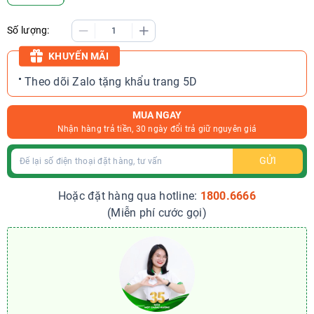
Số lượng:
KHUYẾN MÃI
Theo dõi Zalo tặng khẩu trang 5D
MUA NGAY
Nhận hàng trả tiền, 30 ngày đổi trả giữ nguyên giá
GỬI
Hoặc đặt hàng qua hotline:
1800.6666
(Miễn phí cước gọi)