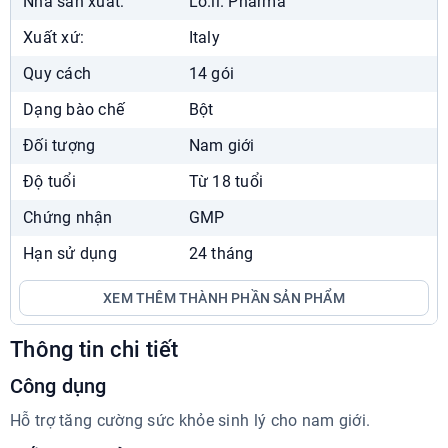
Nhà sản xuất:
Lo.li. Pharma
Nhà Thuốc Phương Chính Nguyễn Du
Xuất xứ:
Italy
38 Mai Hắc Đế, Nguyễn Du, Hai Bà Trưng
Quy cách
14 gói
024.7300.3333
7:00 - 22:00
Dạng bào chế
Bột
Chat Zalo
Xem chỉ đường
Đối tượng
Nam giới
Nhà Thuốc Phương Chính Times City
Độ tuổi
Từ 18 tuổi
458 Minh Khai, Vĩnh Tuy, Hai Bà Trưng
Chứng nhận
GMP
024.7300.3333
7:00 - 22:30
Hạn sử dụng
24 tháng
Chat Zalo
Xem chỉ đường
XEM THÊM THÀNH PHẦN SẢN PHẨM
Showroom Phương Chính
Liền Kề 04, ngõ Hòa Bình 6, Bạch Mai
Thông tin chi tiết
024.7300.3333
Công dụng
8:00 - 18:00
Chat Zalo
Hỗ trợ tăng cường sức khỏe sinh lý cho nam giới.