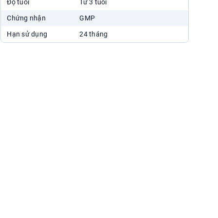
Độ tuổi
Từ 3 tuổi
Chat Zalo
Xem chỉ đường
Chứng nhận
GMP
Hạn sử dụng
24 tháng
Nhà Thuốc Phương Chính Times City
458 Minh Khai, Vĩnh Tuy, Hai Bà
Trưng
024.7300.3333
7:00 - 22:30
Chat Zalo
Xem chỉ đường
Showroom Phương Chính
Liền Kề 04, ngõ Hòa Bình 6, Bạch
Mai
024.7300.3333
8:00 - 18:00
Chat Zalo