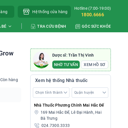
Hotline (7:00-19:00)
hàng
Hệ thống cửa hàng
1800.6666
 BÉ
TRA CỨU BỆNH
GÓC SỨC KHỎE
 Grow
Dược sĩ: Trần Thị Vinh
NHỜ TƯ VẤN
XEM HỒ SƠ
Còn hàng
Xem hệ thống Nhà thuốc
Nhà Thuốc Phương Chính Mai Hắc Đế
169 Mai Hắc Đế, Lê Đại Hành, Hai
Bà Trưng
024.7300.3333