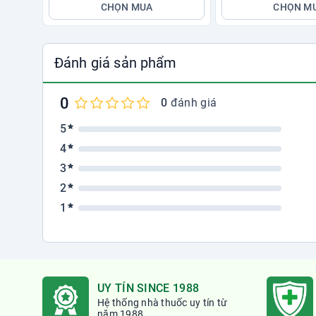
CHỌN MUA
CHỌN M
Đánh giá sản phẩm
0
0
đánh giá
5
4
3
2
1
UY TÍN SINCE 1988
Hệ thống nhà thuốc uy tín từ
năm 1988