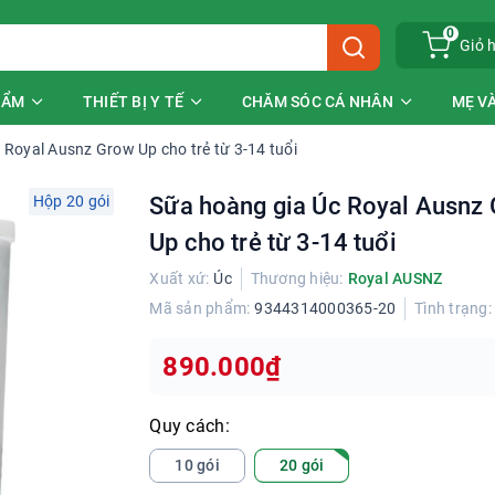
0
Giỏ 
HẨM
THIẾT BỊ Y TẾ
CHĂM SÓC CÁ NHÂN
MẸ VÀ
 Royal Ausnz Grow Up cho trẻ từ 3-14 tuổi
Hộp 20 gói
Sữa hoàng gia Úc Royal Ausnz
Up cho trẻ từ 3-14 tuổi
Xuất xứ:
Úc
Thương hiệu:
Royal AUSNZ
Mã sản phẩm:
9344314000365-20
Tình trạng:
890.000₫
Quy cách:
10 gói
20 gói