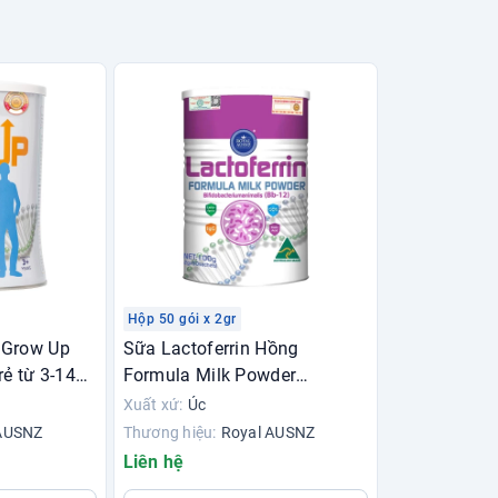
Hộp 50 gói x 2gr
 Grow Up
Sữa Lactoferrin Hồng
rẻ từ 3-14
Formula Milk Powder
Bifidobacteriumanimalis (Bb-
Xuất xứ:
Úc
12)
 AUSNZ
Thương hiệu:
Royal AUSNZ
Liên hệ