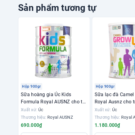
Sản phẩm tương tự
Hộp 900gr
Hộp 900gr
Sữa hoàng gia Úc Kids
Sữa lạc đà Camel
Formula Royal AUSNZ cho trẻ
Royal Ausnz cho t
từ 3-18 tuổi
tuổi
Xuất xứ:
Úc
Xuất xứ:
Úc
Thương hiệu:
Royal AUSNZ
Thương hiệu:
Royal
690.000₫
1.180.000₫