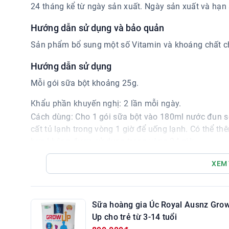
24 tháng kể từ ngày sản xuất. Ngày sản xuất và hạn 
Hướng dẫn sử dụng và bảo quản
Sản phẩm bổ sung một số Vitamin và khoáng chất cho
Hướng dẫn sử dụng
Mỗi gói sữa bột khoảng 25g.
Khẩu phần khuyến nghị: 2 lần mỗi ngày.
Cách dùng: Cho 1 gói sữa bột vào 180ml nước đun sô
cất tủ lạnh trong vòng 1 giờ để uống lạnh. Có thể t
hợp không được sử dụng trong vòng 24 giờ.
Bảo quản
XEM
Bảo quản nơi khô mát tránh ánh nắng trực tiếp. Trán
dụng. Sử dụng trong vòng 4 tuần sau khi mở.
Sữa hoàng gia Úc Royal Ausnz Gro
Thông tin thêm
Up cho trẻ từ 3-14 tuổi
Nhà sản xuất: VIPLUS DAIRY PTY LTD