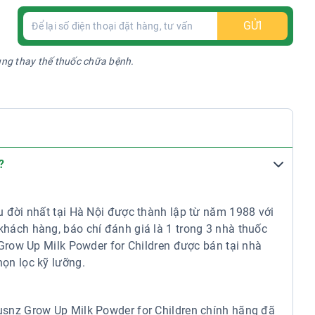
GỬI
ụng thay thế thuốc chữa bệnh.
outh Wales 2000, Australia.
 – một doanh nghiệp có trụ sở tại Úc và là thành viên
yal AUSNZ cung cấp nhiều dòng sản phẩm sữa phù hợp
?
đến người lớn, dựa trên nhu cầu dinh dưỡng ở các giai
 đời nhất tại Hà Nội được thành lập từ năm 1988 với
nguồn sữa tươi tại vùng Tây Bắc Victoria, Australia,
hách hàng, báo chí đánh giá là 1 trong 3 nhà thuốc
t điểm đặc trưng của thương hiệu là quy trình sản xuất
 Grow Up Milk Powder for Children được bán tại nhà
 nhanh chóng sau khi thu hoạch nhằm duy trì chất lượng
ọn lọc kỹ lưỡng.
à sấy thăng hoa trong sản xuất, với mục tiêu giữ lại
snz Grow Up Milk Powder for Children chính hãng đã