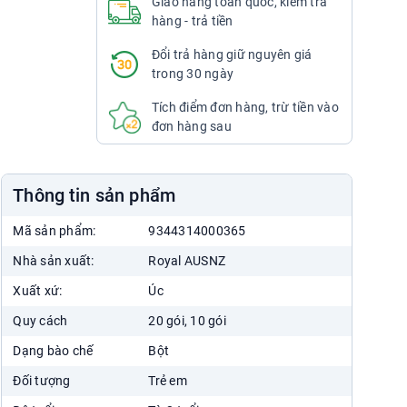
Giao hàng toàn quốc, kiểm tra
297 Bạch Mai, Bạch Mai, Hai Bà
hàng - trả tiền
Trưng
Đổi trả hàng giữ nguyên giá
024.7300.3333
trong 30 ngày
7:00 - 22:00
Chat Zalo
Tích điểm đơn hàng, trừ tiền vào
Xem chỉ đường
đơn hàng sau
Nhà Thuốc Phương Chính Cầu Dền
29 Bạch Mai, Cầu Dền, Hai Bà
Thông tin sản phẩm
Trưng
024.7300.3333
Mã sản phẩm:
9344314000365
7:00 - 22:00
Nhà sản xuất:
Royal AUSNZ
Chat Zalo
Xem chỉ đường
Xuất xứ:
Úc
Nhà Thuốc Phương Chính Nguyễn Du
Quy cách
20 gói, 10 gói
38 Mai Hắc Đế, Nguyễn Du, Hai Bà
Dạng bào chế
Bột
Trưng
024.7300.3333
Đối tượng
Trẻ em
7:00 - 22:00