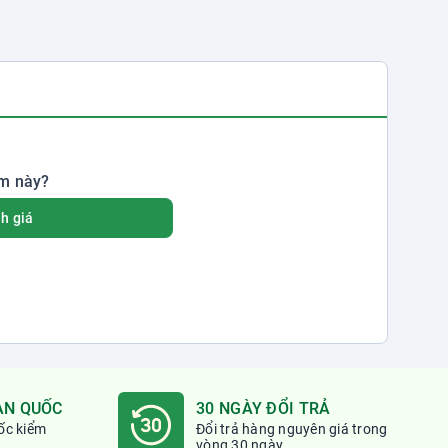
m này?
h giá
ÀN QUỐC
30 NGÀY ĐỔI TRẢ
ốc kiểm
Đổi trả hàng nguyên giá trong
vòng
30 ngày