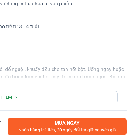
sử dụng in trên bao bì sản phẩm.
 trẻ từ 3-14 tuổi.
i để nguội, khuấy đều cho tan hết bột. Uống ngay hoặc
hêm đá hoặc trộn với trái cây để có một món ngon. Bỏ hỗn
 THÊM
h nơi có nhiệt độ quá cao. Đóng chặt nắp sau khi sử
w
MUA NGAY
Nhận hàng trả tiền, 30 ngày đổi trả giữ nguyên giá