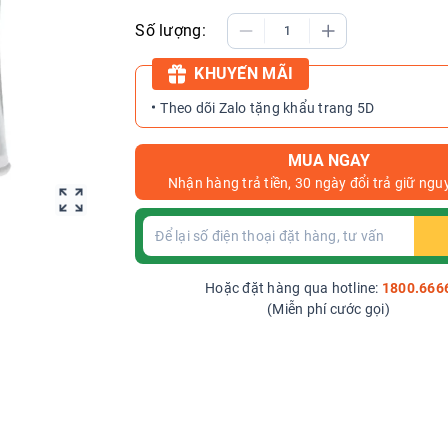
Số lượng:
KHUYẾN MÃI
Theo dõi Zalo tặng khẩu trang 5D
MUA NGAY
Nhận hàng trả tiền, 30 ngày đổi trả giữ ngu
Hoặc đặt hàng qua hotline:
1800.666
(Miễn phí cước gọi)