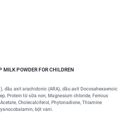
 MILK POWDER FOR CHILDREN
, dầu axit arachidonic (ARA), dầu axit Docosahexaenoic
pep, Protein từ sữa non, Magnesium chloride, Ferrous
A Acetate, Cholecalciferol, Phytonadione, Thiamine
 Cyanocobalamin, bột vani.