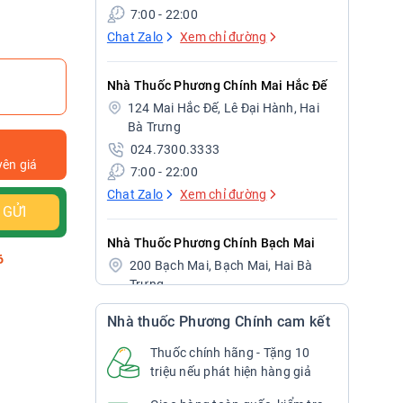
7:00 - 22:00
Chat Zalo
Xem chỉ đường
Nhà Thuốc Phương Chính Mai Hắc Đế
124 Mai Hắc Đế, Lê Đại Hành, Hai
Bà Trưng
024.7300.3333
yên giá
7:00 - 22:00
Chat Zalo
Xem chỉ đường
GỬI
Nhà Thuốc Phương Chính Bạch Mai
6
200 Bạch Mai, Bạch Mai, Hai Bà
Trưng
024.7300.3333
Nhà thuốc Phương Chính cam kết
7:00 - 22:00
Chat Zalo
Xem chỉ đường
Thuốc chính hãng - Tặng 10
triệu nếu phát hiện hàng giả
Nhà Thuốc Phương Chính Bạch Mai