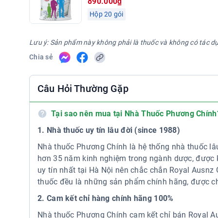
890.000₫
Hộp 20 gói
Địa chỉ: 67 Jetty Road, Toora, VIC 3962, Australia
Nhà phân phối: GOTOP HEALTHCARE PTY LTD
Lưu ý: Sản phẩm này không phải là thuốc và không có tác d
Địa chỉ: Level 1, 299 Elizabeth Street, Sydney, New S
Chia sẻ
Số ĐKCB: 08/TTVLK/2020
Câu Hỏi Thường Gặp
Royal AUSNZ là thương hiệu sữa thuộc công ty GOTOP
của Hiệp hội Công nghiệp Sữa Australia (DIAA). Ro
Tại sao nên mua tại Nhà Thuốc Phương Chính
với từng nhóm đối tượng người tiêu dùng, từ trẻ em 
đoạn khác nhau.
1. Nhà thuốc uy tín lâu đời (since 1988)
Nhà thuốc Phương Chính là hệ thống nhà thuốc lâu
Các sản phẩm sữa của Royal AUSNZ được sản xuất từ 
hơn 35 năm kinh nghiệm trong ngành dược, được k
theo quy trình kiểm soát chất lượng nghiêm ngặt. Mộ
uy tín nhất tại Hà Nội nên chắc chắn Royal Ausnz
theo nguyên tắc “20 – 12”, trong đó sữa được xử lý
thuốc đều là những sản phẩm chính hãng, được ch
sản phẩm. Royal AUSNZ áp dụng công nghệ trộn ướt v
hàm lượng dinh dưỡng trong sản phẩm.
2. Cam kết chỉ hàng chính hãng 100%
Nhà thuốc Phương Chính cam kết chỉ bán Royal Au