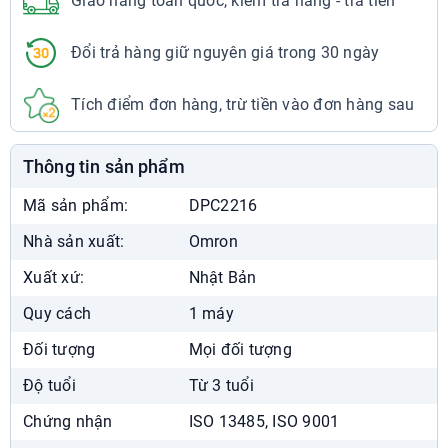
Giao hàng toàn quốc, kiểm tra hàng - trả tiền
024.7300.3333
7:00 - 22:00
Đổi trả hàng giữ nguyên giá trong 30 ngày
Chat Zalo
Xem chỉ đường
Tích điểm đơn hàng, trừ tiền vào đơn hàng sau
Nhà Thuốc Phương Chính Cầu Dền
29 Bạch Mai, Cầu Dền, Hai Bà Trưng
Thông tin sản phẩm
024.7300.3333
7:00 - 22:00
Mã sản phẩm:
DPC2216
Chat Zalo
Xem chỉ đường
Nhà sản xuất:
Omron
Nhà Thuốc Phương Chính Nguyễn Du
Xuất xứ:
Nhật Bản
38 Mai Hắc Đế, Nguyễn Du, Hai Bà Trưng
Quy cách
1 máy
024.7300.3333
7:00 - 22:00
Đối tượng
Mọi đối tượng
Chat Zalo
Xem chỉ đường
Độ tuổi
Từ 3 tuổi
Nhà Thuốc Phương Chính Times City
Chứng nhận
ISO 13485, ISO 9001
458 Minh Khai, Vĩnh Tuy, Hai Bà Trưng