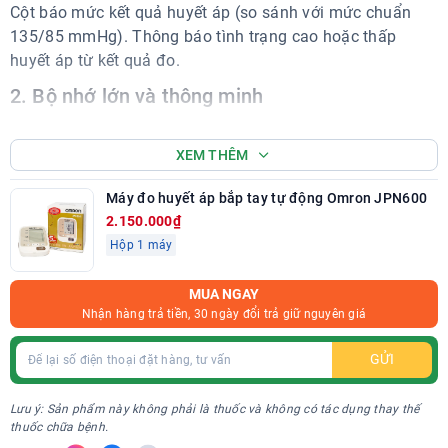
Cột báo mức kết quả huyết áp (so sánh với mức chuẩn
135/85 mmHg). Thông báo tình trạng cao hoặc thấp
huyết áp từ kết quả đo.
2. Bộ nhớ lớn và thông minh
Bộ nhớ lưu 60 kết quả đo cùng thời gian đo, rất thuận tiện
cho việc theo dõi huyết áp thường xuyên.
XEM THÊM
Hiển thị kết quả đo trung bình của 3 lần đo gần nhất, phù
Máy đo huyết áp bắp tay tự động Omron JPN600
hợp với người huyết áp tăng giảm không đều, cho độ
2.150.000₫
chính xác cao.
Hộp 1 máy
Có chế độ đo khách Guest (không lưu kết quả đo).
3. Sử dụng công nghệ Intellisense mới
MUA NGAY
Nhận hàng trả tiền, 30 ngày đổi trả giữ nguyên giá
Máy đo huyết áp tự động Omron JPN600 sử dụng công
nghệ Intellisense là công nghệ cảm biến thông tin sinh
GỬI
học kết hợp công nghệ fuzzy logic đặc tính cao cho kết
quả đo nhanh, chính xác cao, máy chạy êm, thoải mái và
Lưu ý: Sản phẩm này không phải là thuốc và không có tác dụng thay thế
dễ sử dụng. Công nghệ Intellisense cho phép nâng cao tự
thuốc chữa bệnh.
động bơm hơi vòng bít tới một giá trị thích hợp (Cao hơn