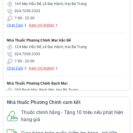
169 Mai Hắc Đế, Lê Đại Hành, Hai Bà Trưng
024.7300.3333
7:00 - 22:00
Chat Zalo
Xem chỉ đường
Nhà Thuốc Phương Chính Mai Hắc Đế
124 Mai Hắc Đế, Lê Đại Hành, Hai Bà Trưng
024.7300.3333
7:00 - 22:00
Chat Zalo
Xem chỉ đường
Nhà Thuốc Phương Chính Bạch Mai
200 Bạch Mai, Bạch Mai, Hai Bà Trưng
024.7300.3333
Nhà thuốc Phương Chính cam kết
7:00 - 22:00
Chat Zalo
Xem chỉ đường
Thuốc chính hãng - Tặng 10 triệu nếu phát hiện
hàng giả
Nhà Thuốc Phương Chính Bạch Mai
297 Bạch Mai, Bạch Mai, Hai Bà Trưng