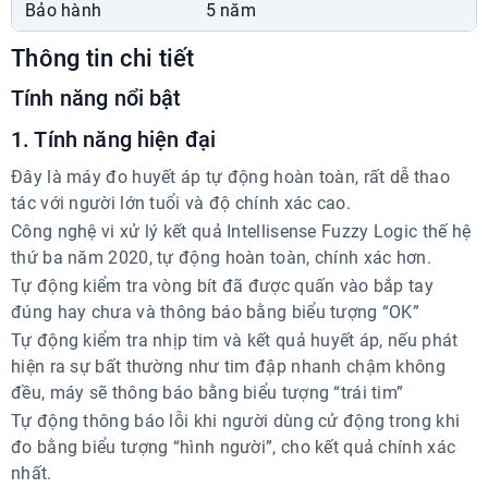
Bảo hành
5 năm
024.7300.3333
7:00 - 22:30
Thông tin chi tiết
Chat Zalo
Xem chỉ đường
Tính năng nổi bật
Showroom Phương Chính
1. Tính năng hiện đại
Liền Kề 04, ngõ Hòa Bình 6, Bạch Mai
024.7300.3333
Đây là máy đo huyết áp tự động hoàn toàn, rất dễ thao
8:00 - 18:00
tác với người lớn tuổi và độ chính xác cao.
Chat Zalo
Công nghệ vi xử lý kết quả Intellisense Fuzzy Logic thế hệ
thứ ba năm 2020, tự động hoàn toàn, chính xác hơn.
Tự động kiểm tra vòng bít đã được quấn vào bắp tay
đúng hay chưa và thông báo bằng biểu tượng “OK”
Tự động kiểm tra nhịp tim và kết quả huyết áp, nếu phát
hiện ra sự bất thường như tim đập nhanh chậm không
đều, máy sẽ thông báo bằng biểu tượng “trái tim”
Tự động thông báo lỗi khi người dùng cử động trong khi
đo bằng biểu tượng “hình người”, cho kết quả chính xác
nhất.