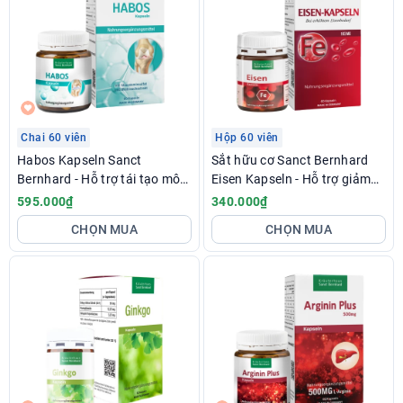
Chai 60 viên
Hộp 60 viên
Habos Kapseln Sanct
Sắt hữu cơ Sanct Bernhard
Bernhard - Hỗ trợ tái tạo mô
Eisen Kapseln - Hỗ trợ giảm
sụn khớp, giảm khô khớp
thiếu máu do thiếu sắt
595.000₫
340.000₫
CHỌN MUA
CHỌN MUA