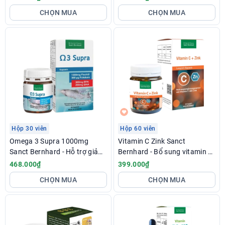
hoàn máu não
CHỌN MUA
CHỌN MUA
Hộp 30 viên
Hộp 60 viên
Omega 3 Supra 1000mg
Vitamin C Zink Sanct
Sanct Bernhard - Hỗ trợ giảm
Bernhard - Bổ sung vitamin C
mỡ máu, tốt cho tim mạch,
và kẽm hỗ trợ tăng đề kháng
468.000₫
399.000₫
não bộ và thị lực
CHỌN MUA
CHỌN MUA