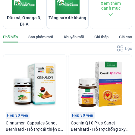
Xem thêm
danh mục
Dầu cá, Omega 3,
Tăng sức đề kháng
DHA
Phổ biến
Sản phẩm mới
Khuyến mãi
Giá thấp
Giá cao
Lọc
Hộp 30 viên
Hộp 30 viên
Cinnamon Capsules Sanct
Coenin Q10 Plus Sanct
Bernhard - Hỗ trợ cải thiện chỉ
Bernhard - Hỗ trợ chống oxy