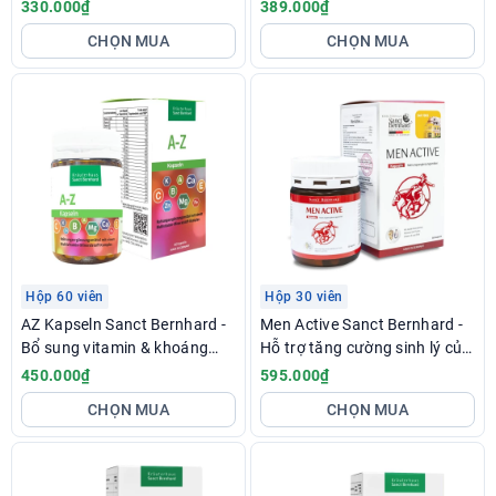
số đường huyết
hóa, tốt tim mạch
330.000₫
389.000₫
CHỌN MUA
CHỌN MUA
Hộp 60 viên
Hộp 30 viên
AZ Kapseln Sanct Bernhard -
Men Active Sanct Bernhard -
Bổ sung vitamin & khoáng
Hỗ trợ tăng cường sinh lý của
chất cho cơ thể
nam giới
450.000₫
595.000₫
CHỌN MUA
CHỌN MUA