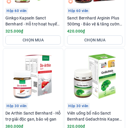
Hộp 60 viên
Hộp 60 viên
Ginkgo Kapseln Sanct
Sanct Bernhard Arginin Plus
Bernhard - Hỗ trợ hoạt huyết,
500mg - Bảo vệ & tăng cường
tăng cường lưu thông máu
chức năng gan
325.000₫
420.000₫
lên não
CHỌN MUA
CHỌN MUA
Hộp 30 viên
Hộp 30 viên
De Arthin Sanct Bernhard - Hỗ
Viên uống bổ não Sanct
trợ giải độc gan, bảo vệ gan
Bernhard Gedachtnis Kapseln
- Hỗ trợ tăng cường tuần
380.000₫
320.000₫