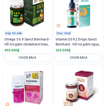
Hộp 90 viên
Chai 10ml
Omega 3 6 9 Sanct Bernhard -
Vitamin D3 K2 Drops Sanct
Hỗ trợ giảm cholesterol máu,
Bernhard - Hỗ trợ giảm nguy
giảm xơ vữa động mạch
cơ còi xương ở trẻ em
400.000₫
320.000₫
CHỌN MUA
CHỌN MUA