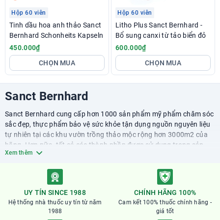
Hộp 60 viên
Hộp 60 viên
Tinh dầu hoa anh thảo Sanct
Litho Plus Sanct Bernhard -
Bernhard Schonheits Kapseln
Bổ sung canxi từ tảo biển đỏ
450.000₫
600.000₫
CHỌN MUA
CHỌN MUA
Sanct Bernhard
Sanct Bernhard cung cấp hơn 1000 sản phẩm mỹ phẩm chăm sóc
sắc đẹp, thực phẩm bảo vệ sức khỏe tận dụng nguồn nguyên liệu
tự nhiên tại các khu vườn trồng thảo mộc rộng hơn 3000m2 của
hãng. Hơn nữa, tất cả các thành phần được sử dụng trong sản
Xem thêm
xuất đều được dãn nhãn chứng nhận hữu cơ được cung cấp từ
các nguồn uy tín tại Châu Âu.
Bên cạnh việc lựa chọn cẩn thận nguồn nguyên liệu, các sản phẩm
của Sanct Bernhard đều được sản xuất theo công nghệ hiện đại
UY TÍN SINCE 1988
CHÍNH HÃNG 100%
đạt chuẩn châu Âu, tuân thủ theo các quy chuẩn về vệ sinh an
Hệ thống nhà thuốc uy tín từ năm
Cam kết 100% thuốc chính hãng -
toàn thực phẩm (HACCP, GMP, ISO 22000:2018).
1988
giá tốt