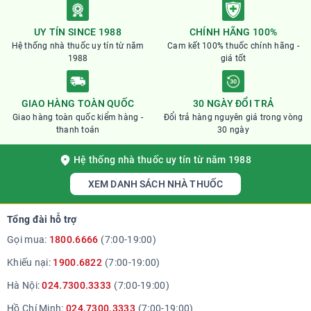
tín cho hàng Việt Nam.
UY TÍN SINCE 1988
CHÍNH HÃNG 100%
Hệ thống nhà thuốc uy tín từ năm
Cam kết 100% thuốc chính hãng -
1988
giá tốt
GIAO HÀNG TOÀN QUỐC
30 NGÀY ĐỔI TRẢ
Giao hàng toàn quốc kiểm hàng -
Đổi trả hàng nguyên giá trong vòng
thanh toán
30 ngày
Hệ thống nhà thuốc uy tín từ năm 1988
XEM DANH SÁCH NHÀ THUỐC
Tổng đài hỗ trợ
Gọi mua:
1800.6666
(7:00-19:00)
Khiếu nại:
1900.6822
(7:00-19:00)
Hà Nội:
024.7300.3333
(7:00-19:00)
Hồ Chí Minh:
024.7300.3333
(7:00-19:00)