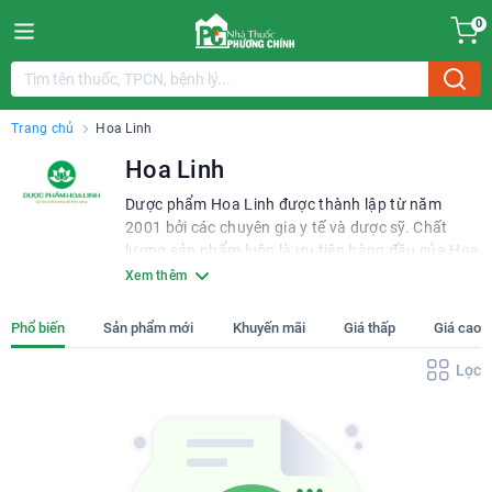
0
Trang chủ
Hoa Linh
Hoa Linh
Dược phẩm Hoa Linh được thành lập từ năm
2001 bởi các chuyên gia y tế và dược sỹ. Chất
lượng sản phẩm luôn là ưu tiên hàng đầu của Hoa
Linh, chính vì vậy mà công ty đã đầu tư vào hai
Xem thêm
nhà máy hiện đại tại KCN Phùng và KCN Đồng
Văn tuân thủ các tiêu chuẩn nghiêm ngặt.
Phổ biến
Sản phẩm mới
Khuyến mãi
Giá thấp
Giá cao
Lọc