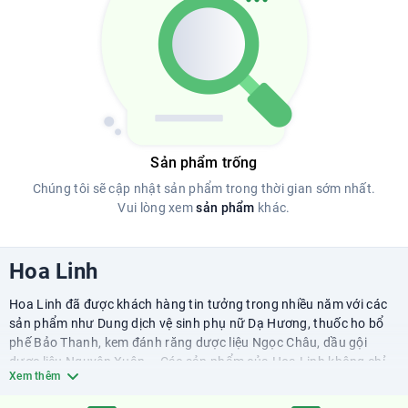
Sản phẩm trống
Chúng tôi sẽ cập nhật sản phẩm trong thời gian sớm nhất.
Vui lòng xem
sản phẩm
khác.
Hoa Linh
Hoa Linh đã được khách hàng tin tưởng trong nhiều năm với các
sản phẩm như Dung dịch vệ sinh phụ nữ Dạ Hương, thuốc ho bổ
phế Bảo Thanh, kem đánh răng dược liệu Ngọc Châu, dầu gội
dược liệu Nguyên Xuân... Các sản phẩm của Hoa Linh không chỉ
Xem thêm
được ưa chuộng trong nước mà còn xuất khẩu sang nhiều quốc
gia, góp phần xây dựng thương hiệu quốc gia và tăng cường uy