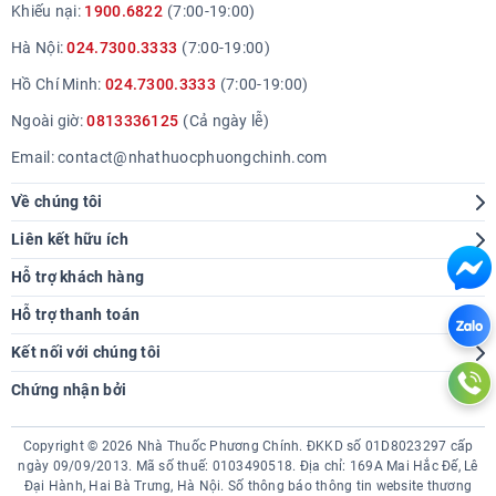
Khiếu nại:
1900.6822
(7:00-19:00)
Hà Nội:
024.7300.3333
(7:00-19:00)
Hồ Chí Minh:
024.7300.3333
(7:00-19:00)
Ngoài giờ:
0813336125
(Cả ngày lễ)
Email:
contact@nhathuocphuongchinh.com
Về chúng tôi
Giới thiệu
Liên kết hữu ích
Hệ thống cửa hàng
Tra cứu bệnh
Hỗ trợ khách hàng
Báo chí nói về chúng tôi
Góc sức khoẻ
Hướng dẫn mua hàng
Hỗ trợ thanh toán
Thông tin tuyển dụng
Chính sách giao hàng
Kết nối với chúng tôi
Liên hệ hợp tác
Chính sách thanh toán
Chứng nhận bởi
Chính sách tích điểm
Chính sách bảo hành đổi trả
Copyright © 2026 Nhà Thuốc Phương Chính. ĐKKD số 01D8023297 cấp
Chính sách bảo mật
ngày 09/09/2013. Mã số thuế: 0103490518. Địa chỉ:
169A Mai Hắc Đế, Lê
Đại Hành, Hai Bà Trưng, Hà Nội.
Số thông báo thông tin website thương