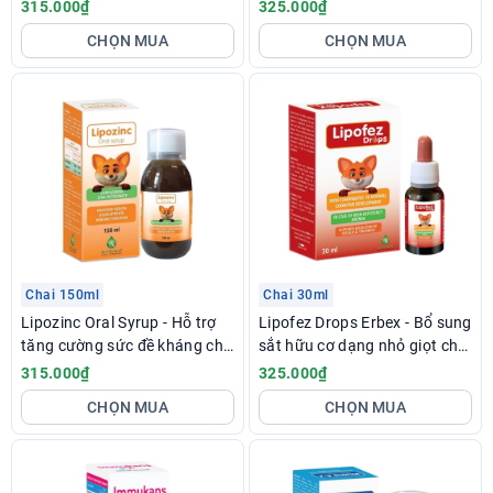
ngon, tăng đề kháng
315.000₫
325.000₫
CHỌN MUA
CHỌN MUA
Chai 150ml
Chai 30ml
Lipozinc Oral Syrup - Hỗ trợ
Lipofez Drops Erbex - Bổ sung
tăng cường sức đề kháng cho
sắt hữu cơ dạng nhỏ giọt cho
trẻ
trẻ
315.000₫
325.000₫
CHỌN MUA
CHỌN MUA