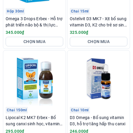
Hộp 30ml
Chai 15ml
Omega 3 Drops Erbex - Hỗ trợ
Ostelivit D3 MK7 - Xịt bổ sung
phát triển não bộ & thị lực
vitamin D3, K2 cho trẻ sơ sinh
cho trẻ
& trẻ nhỏ
345.000₫
325.000₫
CHỌN MUA
CHỌN MUA
Chai 150ml
Chai 10ml
Lipocal K2 MK7 Erbex - Bổ
D3 Omega - Bổ sung vitamin
sung canxi sinh học, vitamin
D3, hỗ trợ tăng hấp thu canxi
D3 & K2 cho bé
295.000₫
246.000₫