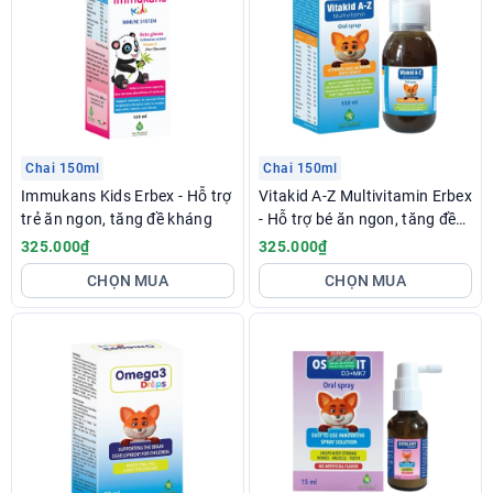
Chai 150ml
Chai 150ml
Immukans Kids Erbex - Hỗ trợ
Vitakid A-Z Multivitamin Erbex
trẻ ăn ngon, tăng đề kháng
- Hỗ trợ bé ăn ngon, tăng đề
kháng
325.000₫
325.000₫
CHỌN MUA
CHỌN MUA