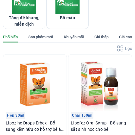
Tăng đề kháng,
Bổ máu
miễn dịch
Phổ biến
Sản phẩm mới
Khuyến mãi
Giá thấp
Giá cao
Lọc
Hộp 30ml
Chai 150ml
Lipozinc Drops Erbex - Bổ
Lipofez Oral Syrup - Bổ sung
sung kẽm hữu cơ hỗ trợ bé ăn
sắt sinh học cho bé