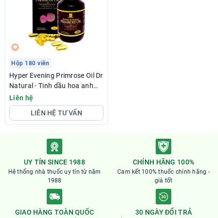
Hộp 180 viên
Hyper Evening Primrose Oil Dr
Natural - Tinh dầu hoa anh
thảo Úc
Liên hệ
LIÊN HỆ TƯ VẤN
UY TÍN SINCE 1988
CHÍNH HÃNG 100%
Hệ thống nhà thuốc uy tín từ năm
Cam kết 100% thuốc chính hãng -
1988
giá tốt
GIAO HÀNG TOÀN QUỐC
30 NGÀY ĐỔI TRẢ