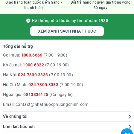
Giao hàng toàn quốc kiểm hàng -
Đổi trả hàng nguyên giá trong vòng
thanh toán
30 ngày
Hệ thống nhà thuốc uy tín từ năm 1988
XEM DANH SÁCH NHÀ THUỐC
Tổng đài hỗ trợ
Gọi mua:
1800.6666
(7:00-19:00)
Khiếu nại:
1900.6822
(7:00-19:00)
Hà Nội:
024.7300.3333
(7:00-19:00)
Hồ Chí Minh:
024.7300.3333
(7:00-19:00)
Ngoài giờ:
0813336125
(Cả ngày lễ)
Email:
contact@nhathuocphuongchinh.com
Về chúng tôi
Giới thiệu
Liên kết hữu ích
Hệ thống cửa hàng
Tra cứu bệnh