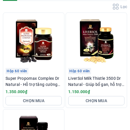
Lọc
Hộp 60 viên
Hộp 60 viên
Super Propomax Complex Dr
LiverSol Milk Thistle 3500 Dr
Natural - Hỗ trợ tăng cường
Natural - Giúp bổ gan, hỗ trợ
sức đề kháng
tăng cường chức năng gan
1.350.000₫
1.150.000₫
CHỌN MUA
CHỌN MUA