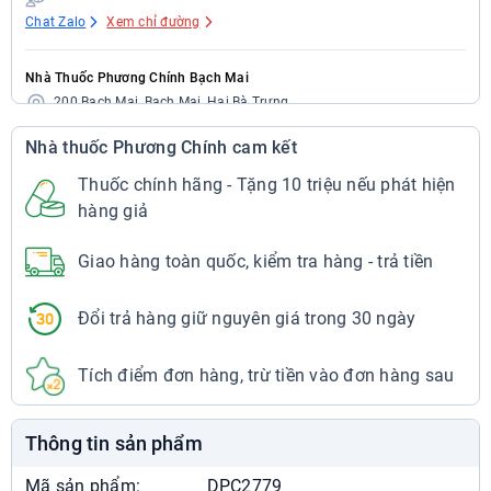
Chat Zalo
Xem chỉ đường
Nhà Thuốc Phương Chính Bạch Mai
200 Bạch Mai, Bạch Mai, Hai Bà Trưng
024.7300.3333
Nhà thuốc Phương Chính cam kết
7:00 - 22:00
Chat Zalo
Xem chỉ đường
Thuốc chính hãng - Tặng 10 triệu nếu phát hiện
hàng giả
Nhà Thuốc Phương Chính Bạch Mai
Giao hàng toàn quốc, kiểm tra hàng - trả tiền
297 Bạch Mai, Bạch Mai, Hai Bà Trưng
024.7300.3333
7:00 - 22:00
Đổi trả hàng giữ nguyên giá trong 30 ngày
Chat Zalo
Xem chỉ đường
Tích điểm đơn hàng, trừ tiền vào đơn hàng sau
Nhà Thuốc Phương Chính Cầu Dền
29 Bạch Mai, Cầu Dền, Hai Bà Trưng
Thông tin sản phẩm
024.7300.3333
7:00 - 22:00
Mã sản phẩm:
DPC2779