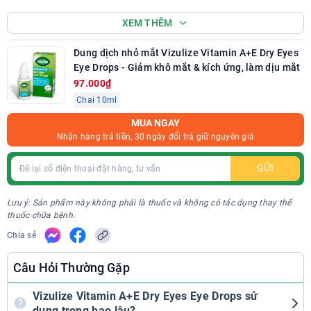
Cảnh báo an toàn
XEM THÊM
Không sử dụng sản phẩm hết hạn hoặc khi bao bì không
còn nguyên vẹn.
Dung dịch nhỏ mắt Vizulize Vitamin A+E Dry Eyes
Không dùng cho người mẫn cảm với bất kỳ thành phần
Eye Drops - Giảm khô mắt & kích ứng, làm dịu mắt
nào của sản phẩm.
97.000₫
Chỉ sử dụng cho mắt, không được uống. Để xa tầm tay trẻ
Chai 10ml
em.
MUA NGAY
Bảo quản
Nhận hàng trả tiền, 30 ngày đổi trả giữ nguyên giá
Bảo quản ở nhiệt độ từ 5°C đến 30°C. Tránh ánh nắng
GỬI
trực tiếp.
Thông tin thêm
Lưu ý: Sản phẩm này không phải là thuốc và không có tác dụng thay thế
thuốc chữa bệnh.
Thương hiệu: Vizulize
Chia sẻ
Chủ sở hữu thiết bị y tế và nhà sản xuất: EAST MIDLANDS
Câu Hỏi Thường Gặp
PHARMA LTD - Unit 1 Rothley Lodge, Loughborough Road,
Rothley Leicestershire, LE7 7NL, UK.
Vizulize Vitamin A+E Dry Eyes Eye Drops sử
Số công bố:
220003366/PCBB-HCM
dụng trong bao lâu?