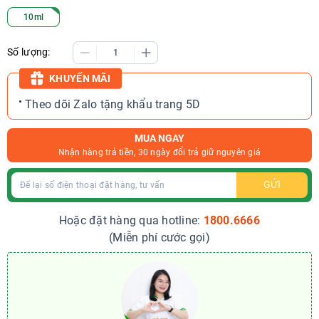
10ml
Số lượng:
KHUYẾN MÃI
Theo dõi Zalo tặng khẩu trang 5D
MUA NGAY
Nhận hàng trả tiền, 30 ngày đổi trả giữ nguyên giá
GỬI
Hoặc đặt hàng qua hotline:
1800.6666
(Miễn phí cước gọi)