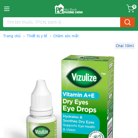
0
Trang chủ
Thiết bị y tế
Chăm sóc mắt
Chai 10ml