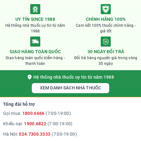
nhà thuốc Phương Chính Quý khách sẽ được tích điểm
trên mỗi đơn hàng và được quy ra tiền mặt để được trừ
UY TÍN SINCE 1988
CHÍNH HÃNG 100%
vào đơn hàng kế tiếp.
Hệ thống nhà thuốc uy tín từ năm
Cam kết 100% thuốc chính hãng -
1988
giá tốt
GIAO HÀNG TOÀN QUỐC
30 NGÀY ĐỔI TRẢ
Giao hàng toàn quốc kiểm hàng -
Đổi trả hàng nguyên giá trong vòng
thanh toán
30 ngày
Hệ thống nhà thuốc uy tín từ năm 1988
XEM DANH SÁCH NHÀ THUỐC
Tổng đài hỗ trợ
Gọi mua:
1800.6666
(7:00-19:00)
Khiếu nại:
1900.6822
(7:00-19:00)
Hà Nội:
024.7300.3333
(7:00-19:00)