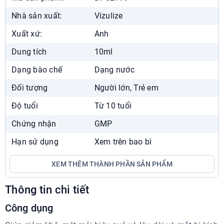
Chat Zalo
Xem chỉ đường
Nhà sản xuất:
Vizulize
Nhà Thuốc Phương Chính Nguyễn Du
Xuất xứ:
Anh
38 Mai Hắc Đế, Nguyễn Du, Hai Bà Trưng
Dung tích
10ml
024.7300.3333
7:00 - 22:00
Dạng bào chế
Dạng nước
Chat Zalo
Xem chỉ đường
Đối tượng
Người lớn, Trẻ em
Nhà Thuốc Phương Chính Times City
Độ tuổi
Từ 10 tuổi
458 Minh Khai, Vĩnh Tuy, Hai Bà Trưng
Chứng nhận
GMP
024.7300.3333
7:00 - 22:30
Hạn sử dụng
Xem trên bao bì
Chat Zalo
Xem chỉ đường
XEM THÊM THÀNH PHẦN SẢN PHẨM
Showroom Phương Chính
Liền Kề 04, ngõ Hòa Bình 6, Bạch Mai
Thông tin chi tiết
024.7300.3333
Công dụng
8:00 - 18:00
Chat Zalo