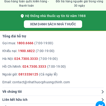
Giao hàng toàn quốc kiểm hàng -
Đổi trả hàng nguyên giá trong vòng
thanh toán
30 ngày
Hệ thống nhà thuốc uy tín từ năm 1988
XEM DANH SÁCH NHÀ THUỐC
Tổng đài hỗ trợ
Gọi mua:
1800.6666
(7:00-19:00)
Khiếu nại:
1900.6822
(7:00-19:00)
Hà Nội:
024.7300.3333
(7:00-19:00)
Hồ Chí Minh:
024.7300.3333
(7:00-19:00)
Ngoài giờ:
0813336125
(Cả ngày lễ)
Email:
contact@nhathuocphuongchinh.com
Về chúng tôi
Giới thiệu
Liên kết hữu ích
Hệ thống cửa hàng
Tra cứu bệnh