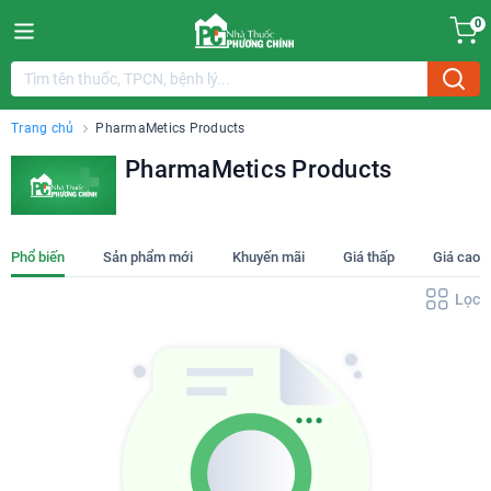
0
Trang chủ
PharmaMetics Products
PharmaMetics Products
Phổ biến
Sản phẩm mới
Khuyến mãi
Giá thấp
Giá cao
Lọc