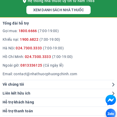
Hệ thống nhà thuốc uy tín từ năm 1988
XEM DANH SÁCH NHÀ THUỐC
Tổng đài hỗ trợ
Gọi mua:
1800.6666
(7:00-19:00)
Khiếu nại:
1900.6822
(7:00-19:00)
Hà Nội:
024.7300.3333
(7:00-19:00)
Hồ Chí Minh:
024.7300.3333
(7:00-19:00)
Ngoài giờ:
0813336125
(Cả ngày lễ)
Email:
contact@nhathuocphuongchinh.com
Về chúng tôi
Giới thiệu
Liên kết hữu ích
Hệ thống cửa hàng
Tra cứu bệnh
Hỗ trợ khách hàng
Báo chí nói về chúng tôi
Góc sức khoẻ
Hướng dẫn mua hàng
Hỗ trợ thanh toán
Thông tin tuyển dụng
Chính sách giao hàng