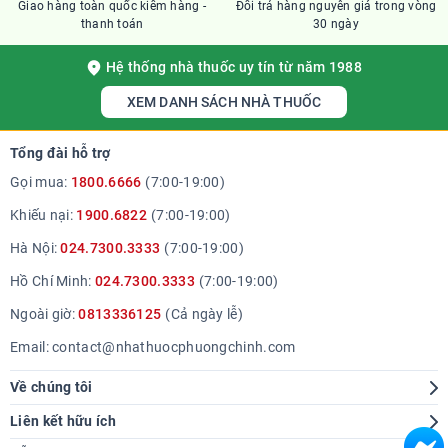
Giao hàng toàn quốc kiểm hàng -
Đổi trả hàng nguyên giá trong vòng
thanh toán
30 ngày
Hệ thống nhà thuốc uy tín từ năm 1988
XEM DANH SÁCH NHÀ THUỐC
Tổng đài hỗ trợ
Gọi mua:
1800.6666
(7:00-19:00)
Khiếu nại:
1900.6822
(7:00-19:00)
Hà Nội:
024.7300.3333
(7:00-19:00)
Hồ Chí Minh:
024.7300.3333
(7:00-19:00)
Ngoài giờ:
0813336125
(Cả ngày lễ)
Email:
contact@nhathuocphuongchinh.com
Về chúng tôi
Giới thiệu
Liên kết hữu ích
Hệ thống cửa hàng
Tra cứu bệnh