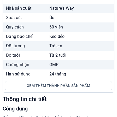
Chat Zalo
Xem chỉ đường
Nhà sản xuất:
Nature's Way
Nhà Thuốc Phương Chính Nguyễn Du
Xuất xứ:
Úc
38 Mai Hắc Đế, Nguyễn Du, Hai Bà Trưng
Quy cách
60 viên
024.7300.3333
7:00 - 22:00
Dạng bào chế
Kẹo dẻo
Chat Zalo
Xem chỉ đường
Đối tượng
Trẻ em
Nhà Thuốc Phương Chính Times City
Độ tuổi
Từ 2 tuổi
458 Minh Khai, Vĩnh Tuy, Hai Bà Trưng
Chứng nhận
GMP
024.7300.3333
7:00 - 22:30
Hạn sử dụng
24 tháng
Chat Zalo
Xem chỉ đường
XEM THÊM THÀNH PHẦN SẢN PHẨM
Showroom Phương Chính
Liền Kề 04, ngõ Hòa Bình 6, Bạch Mai
Thông tin chi tiết
024.7300.3333
Công dụng
8:00 - 18:00
Chat Zalo