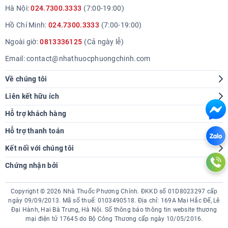
Hà Nội:
024.7300.3333
(7:00-19:00)
Hồ Chí Minh:
024.7300.3333
(7:00-19:00)
Ngoài giờ:
0813336125
(Cả ngày lễ)
Email:
contact@nhathuocphuongchinh.com
Về chúng tôi
Giới thiệu
Liên kết hữu ích
Hệ thống cửa hàng
Tra cứu bệnh
Hỗ trợ khách hàng
Báo chí nói về chúng tôi
Góc sức khoẻ
Hướng dẫn mua hàng
Hỗ trợ thanh toán
Thông tin tuyển dụng
Chính sách giao hàng
Kết nối với chúng tôi
Liên hệ hợp tác
Chính sách thanh toán
Chứng nhận bởi
Chính sách tích điểm
Chính sách bảo hành đổi trả
Copyright © 2026 Nhà Thuốc Phương Chính. ĐKKD số 01D8023297 cấp
Chính sách bảo mật
ngày 09/09/2013. Mã số thuế: 0103490518. Địa chỉ:
169A Mai Hắc Đế, Lê
Đại Hành, Hai Bà Trưng, Hà Nội.
Số thông báo thông tin website thương
mại điện tử 17645 do Bộ Công Thương cấp ngày 10/05/2016.