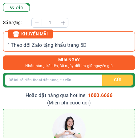
60 viên
Số lượng:
KHUYẾN MÃI
Theo dõi Zalo tặng khẩu trang 5D
MUA NGAY
Nhận hàng trả tiền, 30 ngày đổi trả giữ nguyên giá
GỬI
Hoặc đặt hàng qua hotline:
1800.6666
(Miễn phí cước gọi)