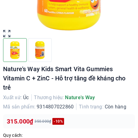
Nature's Way Kids Smart Vita Gummies
Vitamin C + ZinC - Hỗ trợ tăng đề kháng cho
trẻ
Xuất xứ:
Úc
Thương hiệu:
Nature's Way
Mã sản phẩm:
9314807022860
Tình trạng:
Còn hàng
315.000₫
350.000₫
-10%
Quy cách: