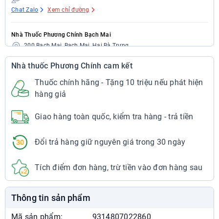
Chat Zalo
Xem chỉ đường
Nhà Thuốc Phương Chính Bạch Mai
200 Bạch Mai, Bạch Mai, Hai Bà Trưng
024.7300.3333
Nhà thuốc Phương Chính cam kết
7:00 - 22:00
Chat Zalo
Xem chỉ đường
Thuốc chính hãng - Tặng 10 triệu nếu phát hiện
hàng giả
Nhà Thuốc Phương Chính Bạch Mai
Giao hàng toàn quốc, kiểm tra hàng - trả tiền
297 Bạch Mai, Bạch Mai, Hai Bà Trưng
024.7300.3333
7:00 - 22:00
Đổi trả hàng giữ nguyên giá trong 30 ngày
Chat Zalo
Xem chỉ đường
Tích điểm đơn hàng, trừ tiền vào đơn hàng sau
Nhà Thuốc Phương Chính Cầu Dền
29 Bạch Mai, Cầu Dền, Hai Bà Trưng
Thông tin sản phẩm
024.7300.3333
7:00 - 22:00
Mã sản phẩm:
9314807022860