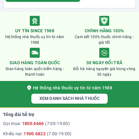
5. Tích điểm đơn hàng
Khi mua Nature's Way Kids Smart Vita Gummies
Vitamin C + ZinC tại nhà thuốc Phương Chính Quý
UY TÍN SINCE 1988
CHÍNH HÃNG 100%
khách sẽ được tích điểm trên mỗi đơn hàng và được
Hệ thống nhà thuốc uy tín từ năm
Cam kết 100% thuốc chính hãng -
quy ra tiền mặt để được trừ vào đơn hàng kế tiếp.
1988
giá tốt
GIAO HÀNG TOÀN QUỐC
30 NGÀY ĐỔI TRẢ
Giao hàng toàn quốc kiểm hàng -
Đổi trả hàng nguyên giá trong vòng
thanh toán
30 ngày
Hệ thống nhà thuốc uy tín từ năm 1988
XEM DANH SÁCH NHÀ THUỐC
Tổng đài hỗ trợ
Gọi mua:
1800.6666
(7:00-19:00)
Khiếu nại:
1900.6822
(7:00-19:00)