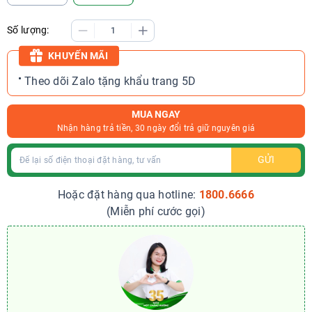
Số lượng:
KHUYẾN MÃI
Theo dõi Zalo tặng khẩu trang 5D
MUA NGAY
Nhận hàng trả tiền, 30 ngày đổi trả giữ nguyên giá
GỬI
Hoặc đặt hàng qua hotline:
1800.6666
(Miễn phí cước gọi)