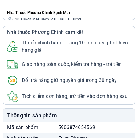
Nhà Thuốc Phương Chính Bạch Mai
200 Bạch Mai, Bạch Mai, Hai Bà Trưng
024.7300.3333
Nhà thuốc Phương Chính cam kết
7:00 - 22:00
Chat Zalo
Xem chỉ đường
Thuốc chính hãng - Tặng 10 triệu nếu phát hiện
hàng giả
Nhà Thuốc Phương Chính Bạch Mai
Giao hàng toàn quốc, kiểm tra hàng - trả tiền
297 Bạch Mai, Bạch Mai, Hai Bà Trưng
024.7300.3333
7:00 - 22:00
Đổi trả hàng giữ nguyên giá trong 30 ngày
Chat Zalo
Xem chỉ đường
Tích điểm đơn hàng, trừ tiền vào đơn hàng sau
Nhà Thuốc Phương Chính Cầu Dền
29 Bạch Mai, Cầu Dền, Hai Bà Trưng
Thông tin sản phẩm
024.7300.3333
7:00 - 22:00
Mã sản phẩm:
5906874654569
Chat Zalo
Xem chỉ đường