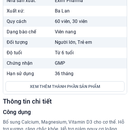
Nhà sản xuất:
Exim Pharma
Nhà Thuốc Phương Chính Nguyễn Du
Xuất xứ:
Ba Lan
38 Mai Hắc Đế, Nguyễn Du, Hai Bà Trưng
Quy cách
60 viên, 30 viên
024.7300.3333
7:00 - 22:00
Dạng bào chế
Viên nang
Chat Zalo
Xem chỉ đường
Đối tượng
Người lớn, Trẻ em
Nhà Thuốc Phương Chính Times City
Độ tuổi
Từ 6 tuổi
458 Minh Khai, Vĩnh Tuy, Hai Bà Trưng
Chứng nhận
GMP
024.7300.3333
7:00 - 22:30
Hạn sử dụng
36 tháng
Chat Zalo
Xem chỉ đường
XEM THÊM THÀNH PHẦN SẢN PHẨM
Showroom Phương Chính
Liền Kề 04, ngõ Hòa Bình 6, Bạch Mai
Thông tin chi tiết
024.7300.3333
Công dụng
8:00 - 18:00
Chat Zalo
Bổ sung Calcium, Magnesium, Vitamin D3 cho cơ thể. Hỗ
trợ xương, răng chắc khỏe. Hỗ trợ giảm nguy cơ loãng